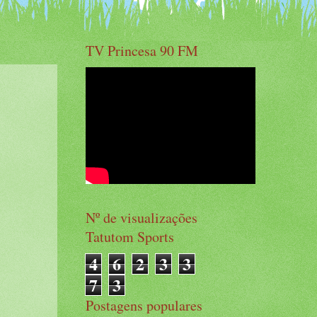
TV Princesa 90 FM
Nº de visualizações
Tatutom Sports
4
6
2
3
3
7
3
Postagens populares