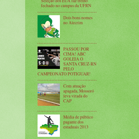
Seleção dos EUA faz treino
fechado no campus da UFRN
Dois bons nomes
no Alecrim
PASSOU POR
CIMA! ABC
GOLEIA O
SANTA CRUZ-RN
PELO
CAMPEONATO POTIGUAR!
Com atuação
apagada, Mossoró
leva virada do
CAP
Média de público
pagante dos
estaduais 2013