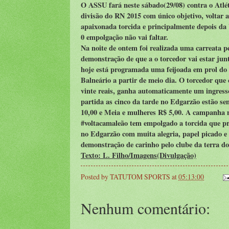
O ASSU fará neste sábado(29/08) contra o Atlé
divisão do RN 2015 com único objetivo, voltar 
apaixonada torcida e principalmente depois da
0 empolgação não vai faltar.
Na noite de ontem foi realizada uma carreata 
demonstração de que a o torcedor vai estar ju
hoje está programada uma feijoada em prol do 
Balneário a partir de meio dia. O torcedor que
vinte reais, ganha automaticamente um ingresso
partida as cinco da tarde no Edgarzão estão se
10,00 e Meia e mulheres R$ 5,00. A campanha 
#voltacamaleão tem empolgado a torcida que pr
no Edgarzão com muita alegria, papel picado e
demonstração de carinho pelo clube da terra do
Texto: L. Filho/Imagens(Divulgação)
Posted by
TATUTOM SPORTS
at
05:13:00
Nenhum comentário: