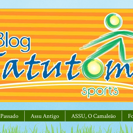
 Passado
Assu Antigo
ASSU, O Camaleão
F