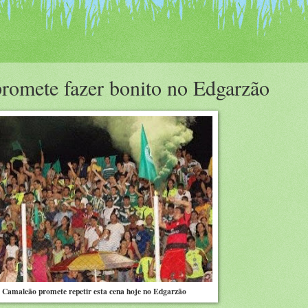
romete fazer bonito no Edgarzão
 Camaleão promete repetir esta cena hoje no Edgarzão