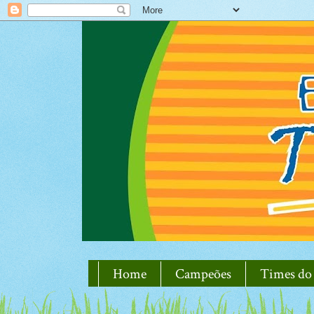
Home
Campeões
Times do