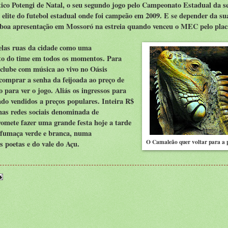
tico Potengi de Natal, o seu segundo jogo pelo Campeonato Estadual da 
a elite do futebol estadual onde foi campeão em 2009. E se depender da su
 boa apresentação em Mossoró na estreia quando venceu o MEC pelo plac
pelas ruas da cidade como uma
nto do time em todos os momentos. Para
clube com música ao vivo no Oásis
 comprar a senha da feijoada ao preço de
 para ver o jogo. Aliás os ingressos para
ndo vendidos a preços populares. Inteira R$
nas redes sociais denominada de
omete fazer uma grande festa hoje a tarde
 fumaça verde e branca, numa
O Camaleão quer voltar para a 
s poetas e do vale do Açu.