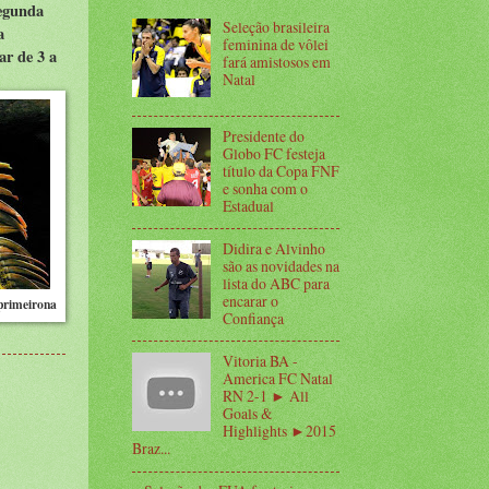
segunda
Seleção brasileira
a
feminina de vôlei
ar de 3 a
fará amistosos em
Natal
Presidente do
Globo FC festeja
título da Copa FNF
e sonha com o
Estadual
Didira e Alvinho
são as novidades na
lista do ABC para
encarar o
primeirona
Confiança
Vitoria BA -
America FC Natal
RN 2-1 ► All
Goals &
Highlights ►2015
Braz...