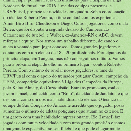
Nordeste de Futsal, em 2016. Uma das equipes presentes, a
URV/Futsal, promete ter novidades em quadra. Sob a coordenação
do técnico Roberto Pereira, o time contará com os experientes
Almir, Biro Biro, Cleudisson e Diego. Outros jogadores, como o ala
Beleu, que foi disputar a segunda divisão do Campeonato
Catarinense de futebol, e Walber, ex-América-RN e ABC, devem
reforçar a equipe. Nós temos um trabalho diferente, deixando o
atleta à vontade para jogar conosco. Temos grandes jogadores e
contamos com um elenco de 18 a 20 profissionais. Participamos da
primeira etapa, em Tangará, mas não conseguimos o título. Vamos
para a próxima etapa de olho no primeiro lugar - contou Roberto
Pereira. Com o intuito de revelar novos jogadores, o time do
URV/Futsal conta o apoio do treinador potiguar Cacau, campeão da
UEFA, competição equivalente à Liga dos Campeões da Europa,
pelo Kairat Almaty, do Cazaquistão. Entre as promessas, está o
jovem Ismael, conhecido como "Bolo", da cidade de Jandaíra, e que
desponta como um dos mais habilidosos do elenco. O técnico da
equipe de São Gonçalo do Amarante acredita que o jogador possa
aumentar o número de atletas potiguares que atuam no exterior. É
um garoto com uma habilidade impressionante. Ele (Ismael) faz
jogadas com muita velocidade e com uma grande precisão e temos
uma grande expectativa no seu futebol e que pode chegar muito