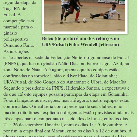
segunda etapa da
Taça RN de
Futsal. A
competição está
marcada para o
ginásio
Beleu (de preto) é um dos reforços no
poliesportivo
URV/Futsal (Foto: Wendell Jefferson)
Osmundo Faria.
As inscrições
estão abertas na sede da Federação Norte-rio-grandense de Futsal
(FNFS), que fica no ginásio Nélio Dias, no bairro Lagoa Azul, na
zona Norte de Natal. Até agora, apenas quatro equipes estão
confirmadas no torneio: União e River Plate, de Goianinha;
URV/Futsal, de São Gonçalo do Amarante; e Ulbra, de Macaíba.
Segundo o presidente da FNFS, Hideraldo Santos, a expectativa é
de que até oito equipes possam participar da etapa em Goianinha.
Foram lançadas as inscrições, mas até agora, quatro equipes estão
confirmadas. O ideal seria com a presença de seis clubes, e no
máximo oito times - explicou o dirigente. Estão previstas ainda mais
três etapas para o campeonato nas cidades de Lajes, entre os dias
21 a 26 de setembro; Umarizal, entre os dias 1º a 5 de outubro, e
por fim, a etapa final em Macau, entre os dias 7 a 12 de outubro. A
última etapa, por sinal, será classificatória para a disputa da Liga