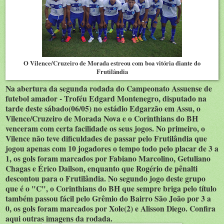
O Vilence/Cruzeiro de Morada estreou com boa vitória diante do
Frutilândia
Na abertura da segunda rodada do Campeonato Assuense de
futebol amador - Troféu Edgard Montenegro, disputado na
tarde deste sábado(06/05) no estádio Edgarzão em Assu, o
Vilence/Cruzeiro de Morada Nova e o Corinthians do BH
venceram com certa facilidade os seus jogos. No primeiro, o
Vilence não teve dificuldades de passar pelo Frutilândia que
jogou apenas com 10 jogadores o tempo todo pelo placar de 3 a
1, os gols foram marcados por Fabiano Marcolino, Getuliano
Chagas e Érico Dailson, enquanto que Rogério de pênalti
descontou para o Frutilândia. No segundo jogo deste grupo
que é o "C", o Corinthians do BH que sempre briga pelo título
também passou fácil pelo Grêmio do Bairro São João por 3 a
0, os gols foram marcados por Xole(2) e Alisson Diego. Confira
aqui outras imagens da rodada.