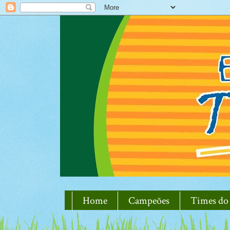
Home
Campeões
Times do