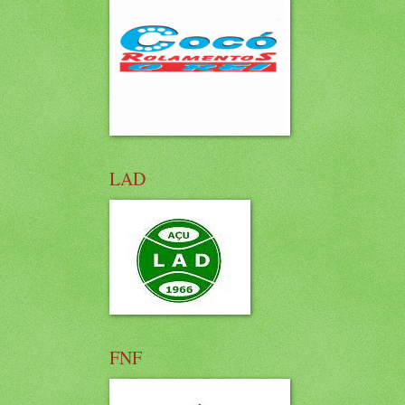
LAD
FNF