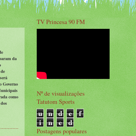
TV Princesa 90 FM
de
iparam da
o
 de
será
o Governo
Municipais
Nº de visualizações
erada como
Tatutom Sports
 dos
u
n
d
e
f
i
n
e
d
Postagens populares