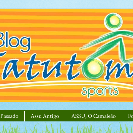
 Passado
Assu Antigo
ASSU, O Camaleão
F