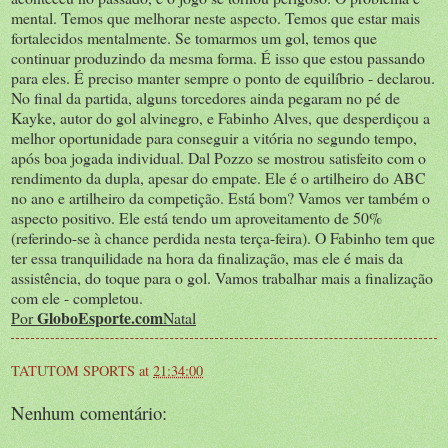
mental. Temos que melhorar neste aspecto. Temos que estar mais
fortalecidos mentalmente. Se tomarmos um gol, temos que
continuar produzindo da mesma forma. É isso que estou passando
para eles. É preciso manter sempre o ponto de equilíbrio - declarou.
No final da partida, alguns torcedores ainda pegaram no pé de
Kayke, autor do gol alvinegro, e Fabinho Alves, que desperdiçou a
melhor oportunidade para conseguir a vitória no segundo tempo,
após boa jogada individual. Dal Pozzo se mostrou satisfeito com o
rendimento da dupla, apesar do empate. Ele é o artilheiro do ABC
no ano e artilheiro da competição. Está bom? Vamos ver também o
aspecto positivo. Ele está tendo um aproveitamento de 50%
(referindo-se à chance perdida nesta terça-feira). O Fabinho tem que
ter essa tranquilidade na hora da finalização, mas ele é mais da
assistência, do toque para o gol. Vamos trabalhar mais a finalização
com ele - completou.
GloboEsporte.com
Por
Natal
TATUTOM SPORTS
at
21:34:00
Nenhum comentário: