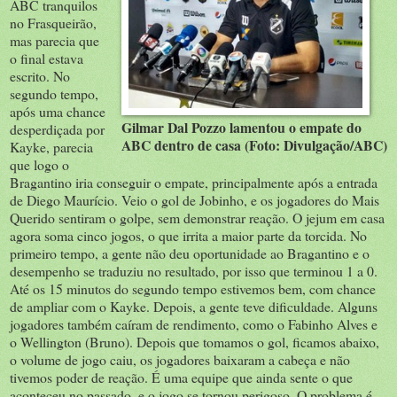
ABC tranquilos
no Frasqueirão,
mas parecia que
o final estava
escrito. No
segundo tempo,
após uma chance
Gilmar Dal Pozzo lamentou o empate do
desperdiçada por
ABC dentro de casa (Foto: Divulgação/ABC)
Kayke, parecia
que logo o
Bragantino iria conseguir o empate, principalmente após a entrada
de Diego Maurício. Veio o gol de Jobinho, e os jogadores do Mais
Querido sentiram o golpe, sem demonstrar reação. O jejum em casa
agora soma cinco jogos, o que irrita a maior parte da torcida. No
primeiro tempo, a gente não deu oportunidade ao Bragantino e o
desempenho se traduziu no resultado, por isso que terminou 1 a 0.
Até os 15 minutos do segundo tempo estivemos bem, com chance
de ampliar com o Kayke. Depois, a gente teve dificuldade. Alguns
jogadores também caíram de rendimento, como o Fabinho Alves e
o Wellington (Bruno). Depois que tomamos o gol, ficamos abaixo,
o volume de jogo caiu, os jogadores baixaram a cabeça e não
tivemos poder de reação. É uma equipe que ainda sente o que
aconteceu no passado, e o jogo se tornou perigoso. O problema é