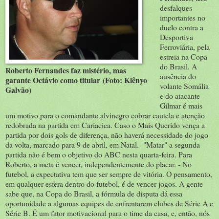
desfalques
importantes no
duelo contra a
Desportiva
Ferroviária, pela
estreia na Copa
do Brasil. A
Roberto Fernandes faz mistério, mas
ausência do
garante Octávio como titular (Foto: Klênyo
volante Somália
Galvão)
e do atacante
Gilmar é mais
um motivo para o comandante alvinegro cobrar cautela e atenção
redobrada na partida em Cariacica. Caso o Mais Querido vença a
partida por dois gols de diferença, não haverá necessidade do jogo
da volta, marcado para 9 de abril, em Natal. "Matar" a segunda
partida não é bem o objetivo do ABC nesta quarta-feira. Para
Roberto, a meta é vencer, independentemente do placar. - No
futebol, a expectativa tem que ser sempre de vitória. O pensamento,
em qualquer esfera dentro do futebol, é de vencer jogos. A gente
sabe que, na Copa do Brasil, a fórmula de disputa dá essa
oportunidade a algumas equipes de enfrentarem clubes de Série A e
Série B. É um fator motivacional para o time da casa, e, então, nós