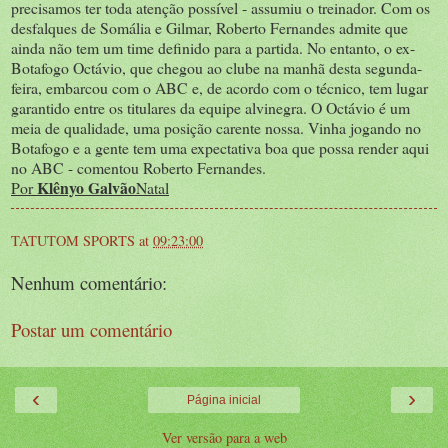
precisamos ter toda atenção possível - assumiu o treinador. Com os
desfalques de Somália e Gilmar, Roberto Fernandes admite que
ainda não tem um time definido para a partida. No entanto, o ex-
Botafogo Octávio, que chegou ao clube na manhã desta segunda-
feira, embarcou com o ABC e, de acordo com o técnico, tem lugar
garantido entre os titulares da equipe alvinegra. O Octávio é um
meia de qualidade, uma posição carente nossa. Vinha jogando no
Botafogo e a gente tem uma expectativa boa que possa render aqui
no ABC - comentou Roberto Fernandes.
Klênyo Galvão
Por
Natal
TATUTOM SPORTS
at
09:23:00
Nenhum comentário:
Postar um comentário
‹
›
Página inicial
Ver versão para a web