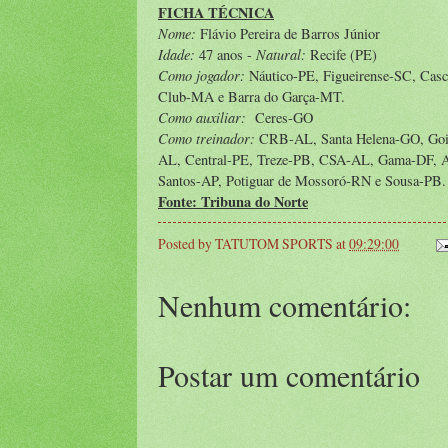
FICHA TÉCNICA
Nome:
Flávio Pereira de Barros Júnior
Idade:
Natural:
47 anos -
Recife (PE)
Como jogador:
Náutico-PE, Figueirense-SC, Cas
Club-MA e Barra do Garça-MT.
Como auxiliar:
Ceres-GO
Como treinador:
CRB-AL, Santa Helena-GO, Goiâ
AL, Central-PE, Treze-PB, CSA-AL, Gama-DF, A
Santos-AP, Potiguar de Mossoró-RN e Sousa-PB.
Fonte: Tribuna do Norte
Posted by
TATUTOM SPORTS
at
09:29:00
Nenhum comentário:
Postar um comentário