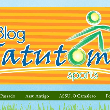
 Passado
Assu Antigo
ASSU, O Camaleão
F