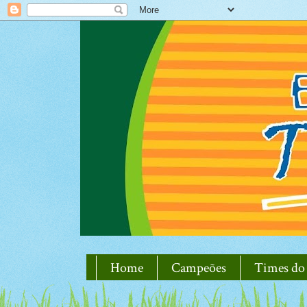
Home
Campeões
Times do