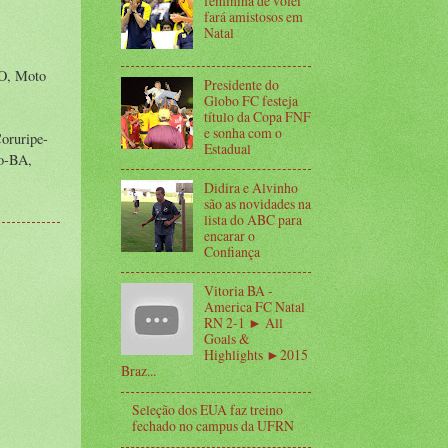
feminina de vôlei
fará amistosos em
Natal
GO, Moto
Presidente do
Globo FC festeja
título da Copa FNF
e sonha com o
oruripe-
Estadual
o-BA,
Didira e Alvinho
são as novidades na
lista do ABC para
encarar o
Confiança
Vitoria BA -
America FC Natal
RN 2-1 ► All
Goals &
Highlights ►2015
Braz...
Seleção dos EUA faz treino
fechado no campus da UFRN