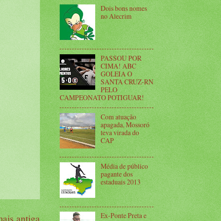
Dois bons nomes
no Alecrim
PASSOU POR
CIMA! ABC
GOLEIA O
SANTA CRUZ-RN
PELO
CAMPEONATO POTIGUAR!
Com atuação
apagada, Mossoró
leva virada do
CAP
Média de público
pagante dos
estaduais 2013
Ex-Ponte Preta e
ais antiga