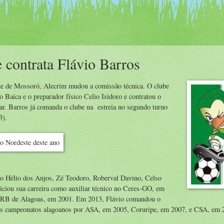
 contrata Flávio Barros
de de Mossoró, Alecrim mudou a comissão técnica. O clube
o Baíca e o preparador físico Celio Isidoro e contratou o
ar. Barros já comanda o clube na estreia no segundo turno
3).
mo Hélio dos Anjos, Zé Teodoro, Roberval Davino, Celso
niciou sua carreira como auxiliar técnico no Ceres-GO, em
o CRB de Alagoas, em 2001. Em 2013, Flávio comandou o
dos campeonatos alagoanos por ASA, em 2005, Coruripe, em 2007, e CSA, em 