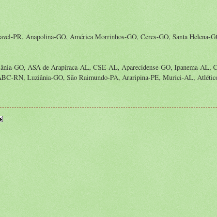
cavel-PR, Anapolina-GO, América Morrinhos-GO, Ceres-GO, Santa Helena-
nia-GO, ASA de Arapiraca-AL, CSE-AL, Aparecidense-GO, Ipanema-AL, C
BC-RN, Luziânia-GO, São Raimundo-PA, Araripina-PE, Murici-AL, Atlétic