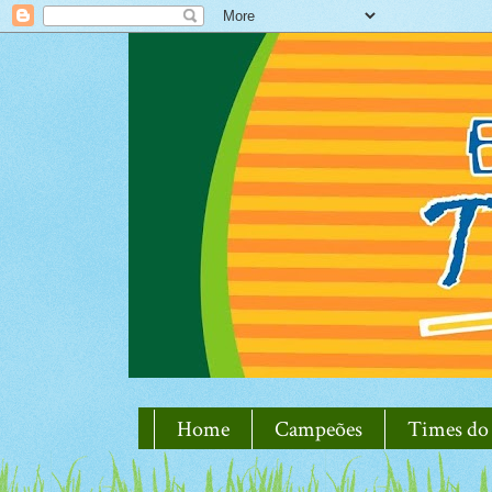
Home
Campeões
Times do