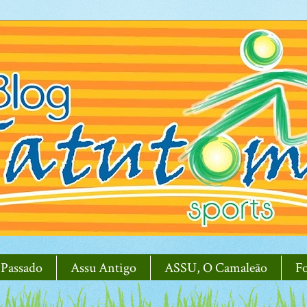
 Passado
Assu Antigo
ASSU, O Camaleão
F