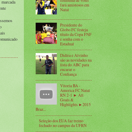
feminina de vôlei
, marcada
fará amistosos em
ente
Natal
véssemos
Presidente do
o
Globo FC festeja
ais
título da Copa FNF
 comunicado
e sonha com o
Estadual
Didira e Alvinho
são as novidades na
lista do ABC para
encarar o
Confiança
Vitoria BA -
America FC Natal
RN 2-1 ► All
Goals &
Highlights ►2015
Braz...
Seleção dos EUA faz treino
fechado no campus da UFRN