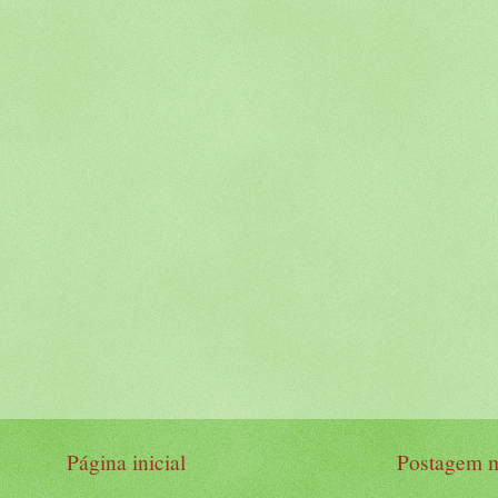
Página inicial
Postagem m