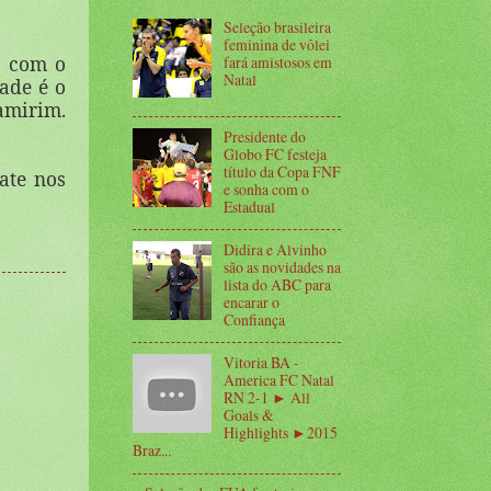
Seleção brasileira
feminina de vôlei
r com o
fará amistosos em
Natal
dade é o
amirim.
Presidente do
Globo FC festeja
título da Copa FNF
ate nos
e sonha com o
Estadual
Didira e Alvinho
são as novidades na
lista do ABC para
encarar o
Confiança
Vitoria BA -
America FC Natal
RN 2-1 ► All
Goals &
Highlights ►2015
Braz...