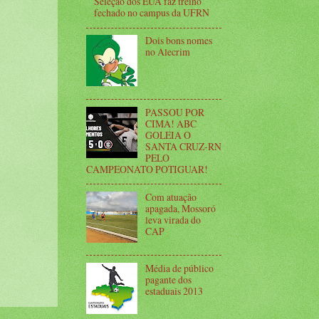
Seleção dos EUA faz treino
fechado no campus da UFRN
Dois bons nomes
no Alecrim
PASSOU POR
CIMA! ABC
GOLEIA O
SANTA CRUZ-RN
PELO
CAMPEONATO POTIGUAR!
Com atuação
apagada, Mossoró
leva virada do
CAP
Média de público
pagante dos
estaduais 2013