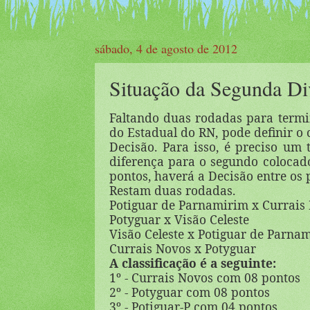
sábado, 4 de agosto de 2012
Situação da Segunda D
Faltando duas rodadas para termin
do Estadual do RN, pode definir o 
Decisão. Para isso, é preciso um
diferença para o segundo colocado.
pontos, haverá a Decisão entre os 
Restam duas rodadas.
Potiguar de Parnamirim x Currais
Potyguar x Visão Celeste
Visão Celeste x Potiguar de Parna
Currais Novos x Potyguar
A classificação é a seguinte:
1º - Currais Novos com 08 pontos
2º - Potyguar com 08 pontos
3º - Potiguar-P com 04 pontos