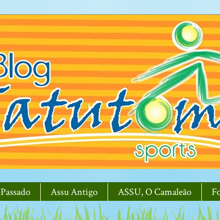
 Passado
Assu Antigo
ASSU, O Camaleão
F