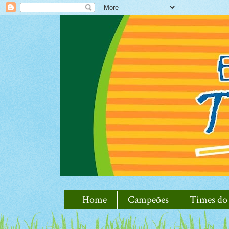
Home
Campeões
Times do