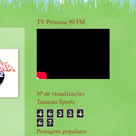
TV Princesa 90 FM
Nº de visualizações
Tatutom Sports
4
6
2
2
4
6
7
Postagens populares