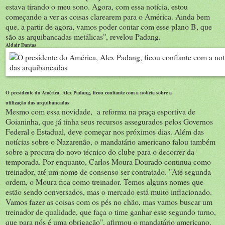
estava tirando o meu sono. Agora, com essa notícia, estou
começando a ver as coisas clarearem para o América. Ainda bem
que, a partir de agora, vamos poder contar com esse plano B, que
são as arquibancadas metálicas", revelou Padang.
Aldair Dantas
O presidente do América, Alex Padang, ficou confiante com a notícia sobre a
utilização das arquibancadas
Mesmo com essa novidade, a reforma na praça esportiva de
Goianinha, que já tinha seus recursos assegurados pelos Governos
Federal e Estadual, deve começar nos próximos dias. Além das
notícias sobre o Nazarenão, o mandatário americano falou também
sobre a procura do novo técnico do clube para o decorrer da
temporada. Por enquanto, Carlos Moura Dourado continua como
treinador, até um nome de consenso ser contratado. "Até segunda
ordem, o Moura fica como treinador. Temos alguns nomes que
estão sendo conversados, mas o mercado está muito inflacionado.
Vamos fazer as coisas com os pés no chão, mas vamos buscar um
treinador de qualidade, que faça o time ganhar esse segundo turno,
que para nós é uma obrigação", afirmou o mandatário americano.