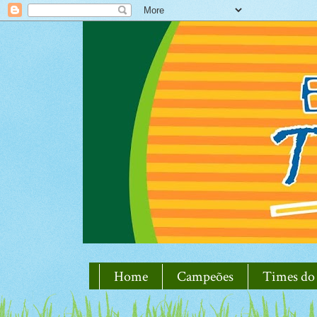
Home
Campeões
Times do