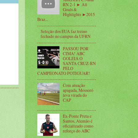
RN 2-1 ► All
Goals &
Highlights ►2015
Braz...
Seleção dos EUA faz treino
fechado no campus da UFRN
PASSOU POR
CIMA! ABC
GOLEIA O
SANTA CRUZ-RN
PELO
CAMPEONATO POTIGUAR!
Com atuação
apagada, Mossoró
leva virada do
CAP
Ex-Ponte Preta e
Santos, Alemão é
oficializado como
reforço do ABC