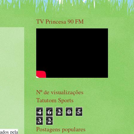
TV Princesa 90 FM
Nº de visualizações
Tatutom Sports
4
6
2
0
5
3
2
Postagens populares
ados pela