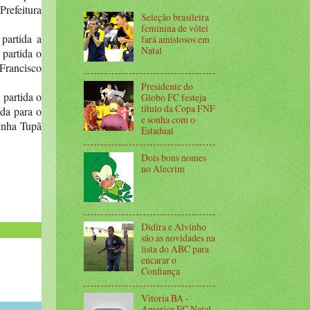
refeitura
Seleção brasileira
feminina de vôlei
partida a
fará amistosos em
Natal
partida o
 Francisco
Presidente do
partida o
Globo FC festeja
título da Copa FNF
da para o
e sonha com o
linha Tupã
Estadual
Dois bons nomes
no Alecrim
Didira e Alvinho
são as novidades na
lista do ABC para
encarar o
Confiança
Vitoria BA -
America FC Natal