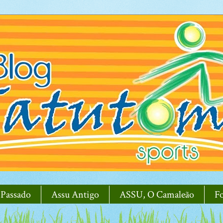
 Passado
Assu Antigo
ASSU, O Camaleão
F