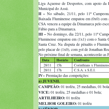
Liga Açuense de Desportos, com apoio da Fe
Municipal do Assú.
II –
No sábado, 21/11, pelo 11º Campeonat
Baixada Fluminense empatou em (0x0) com a e
CSA venceu a equipe da Dinamarca pelo escor
Fábio para a Dinamarca.
III –
No domingo, dia 22/11, pelo 11º Campeo
Fluminense empatou em (1x1) com o Santa C
Santa Cruz. Na disputa de pênaltis o Flumin
pelo placar de (1x0), com gol de Jonathan Ro
No próximo final de semana, acontecerão a
Data
Horário
Confronto
28/11
15h
Corinthians x Fluminens
28/11
17h
C.S.A. x S.E.I.
IV–
Premiação das competições:
a) JUVENIL
CAMPEÃO:
01 troféu, 25 medalhas, 01 bola
VICE:
01 troféu, 25 medalhas e 01 bola;
ARTILHEIRO:
01 troféu
MELHOR GOLEIRO:
01 troféu
b) SÊNIOR