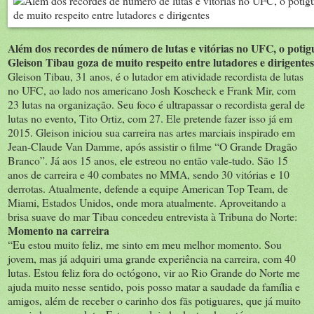
Além dos recordes de número de lutas e vitórias no UFC, o potig
Gleison Tibau goza de muito respeito entre lutadores e dirigentes
Gleison Tibau, 31 anos, é o lutador em atividade recordista de lutas
no UFC, ao lado nos americano Josh Koscheck e Frank Mir, com
23 lutas na organização. Seu foco é ultrapassar o recordista geral de
lutas no evento, Tito Ortiz, com 27. Ele pretende fazer isso já em
2015. Gleison iniciou sua carreira nas artes marciais inspirado em
Jean-Claude Van Damme, após assistir o filme “O Grande Dragão
Branco”. Já aos 15 anos, ele estreou no então vale-tudo. São 15
anos de carreira e 40 combates no MMA, sendo 30 vitórias e 10
derrotas. Atualmente, defende a equipe American Top Team, de
Miami, Estados Unidos, onde mora atualmente. Aproveitando a
brisa suave do mar Tibau concedeu entrevista à Tribuna do Norte:
Momento na carreira
“Eu estou muito feliz, me sinto em meu melhor momento. Sou
jovem, mas já adquiri uma grande experiência na carreira, com 40
lutas. Estou feliz fora do octógono, vir ao Rio Grande do Norte me
ajuda muito nesse sentido, pois posso matar a saudade da família e
amigos, além de receber o carinho dos fãs potiguares, que já muito