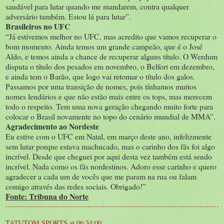
saudável para lutar quando me mandarem, contra qualquer
adversário também. Estou lá para lutar”.
Brasileiros no UFC
“Já estivemos melhor no UFC, mas acredito que vamos recuperar o
bom momento. Ainda temos um grande campeão, que é o José
Aldo, e temos ainda a chance de recuperar alguns título. O Werdum
disputa o título dos pesados em novembro, o Belfort em dezembro,
e ainda tem o Barão, que logo vai retomar o título dos galos.
Passamos por uma transição de nomes, pois tínhamos muitos
nomes lendários e que não estão mais entre os tops, mas merecem
todo o respeito. Tem uma nova geração chegando muito forte para
colocar o Brasil novamente no topo do cenário mundial de MMA”.
Agradecimento ao Nordeste
Eu estive com o UFC em Natal, em março deste ano, infelizmente
sem lutar porque estava machucado, mas o carinho dos fãs foi algo
incrível. Desde que cheguei por aqui desta vez também está sendo
incrível. Nada como os fãs nordestinos. Adoro esse carinho e quero
agradecer a cada um de vocês que me param na rua ou falam
comigo através das redes sociais. Obrigado!”
Fonte: Tribuna do Norte
TATUTOM SPORTS
at
06:34:00