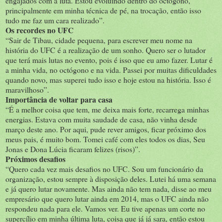
engajados com a luta. Estou evoluindo dentro do octógono,
principalmente em minha técnica de pé, na trocação, então isso
tudo me faz um cara realizado”.
Os recordes no UFC
“Sair de Tibau, cidade pequena, para escrever meu nome na
história do UFC é a realização de um sonho. Quero ser o lutador
que terá mais lutas no evento, pois é isso que eu amo fazer. Lutar é
a minha vida, no octógono e na vida. Passei por muitas dificuldades
quando novo, mas superei tudo isso e hoje estou na história. Isso é
maravilhoso”.
Importância de voltar para casa
“É a melhor coisa que tem, me deixa mais forte, recarrega minhas
energias. Estava com muita saudade de casa, não vinha desde
março deste ano. Por aqui, pude rever amigos, ficar próximo dos
meus pais, é muito bom. Tomei café com eles todos os dias, Seu
Jonas e Dona Lúcia ficaram felizes (risos)”.
Próximos desafios
“Quero cada vez mais desafios no UFC. Sou um funcionário da
organização, estou sempre à disposição deles. Lutei há uma semana
e já quero lutar novamente. Mas ainda não tem nada, disse ao meu
empresário que quero lutar ainda em 2014, mas o UFC ainda não
respondeu nada para ele. Vamos ver. Eu tive apenas um corte no
supercílio em minha última luta, coisa que já já sara, então estou