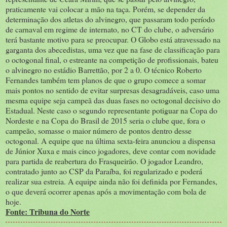
praticamente vai colocar a mão na taça. Porém, se depender da
determinação dos atletas do alvinegro, que passaram todo período
de carnaval em regime de internato, no CT do clube, o adversário
terá bastante motivo para se preocupar. O Globo está atravessado na
garganta dos abecedistas, uma vez que na fase de classificação para
o octogonal final, o estreante na competição de profissionais, bateu
o alvinegro no estádio Barrettão, por 2 a 0. O técnico Roberto
Fernandes também tem planos de que o grupo comece a somar
mais pontos no sentido de evitar surpresas desagradáveis, caso uma
mesma equipe seja campeã das duas fases no octogonal decisivo do
Estadual. Neste caso o segundo representante potiguar na Copa do
Nordeste e na Copa do Brasil de 2015 seria o clube que, fora o
campeão, somasse o maior número de pontos dentro desse
octogonal. A equipe que na última sexta-feira anunciou a dispensa
de Júnior Xuxa e mais cinco jogadores, deve contar com novidade
para partida de reabertura do Frasqueirão. O jogador Leandro,
contratado junto ao CSP da Paraíba, foi regularizado e poderá
realizar sua estreia. A equipe ainda não foi definida por Fernandes,
o que deverá ocorrer apenas após a movimentação com bola de
hoje.
Fonte: Tribuna do Norte