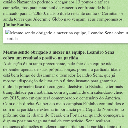
estádio Nazarenão podendo chegar aos 13 pontos e até ser
campeão, mas para tanto terá de vencer o confronto de hoje
marcado para as 20h30, mais o duelo restante contra o Coríntians e
ainda torcer que Alecrim e Globo não vençam seus compromissos.
Júnior Santos
Mesmo sendo obrigado a mexer na equipe, Leandro Sena
cobra um resultado positivo na partida
A situação é um tanto preocupante, pelo fato de a equipe não
depender apenas de suas próprias forças, porém, a particularidade
está bem longe de desanimar o treinador Leandro Sena, que já
mostrou disposição de lutar até o último instante para garantir o
título da primeira fase do octogonal decisivo do Estadual e ter mais
tranquilidade para trabalhar, com a garantia de um calendário cheio
em 2015, ano em que será comemorado o centenário do América.
Com o ala-direita Walber e o meio-campista Fabinho contundidos e
com uma partida de extrema importância pela Copa do Nordeste no
próximo dia 12, diante do Ceará, em Fortaleza, quando começará a
disputa por uma vaga na final da competição, Sena realizou
pequenas alterações no elenco que participou da partida diante do