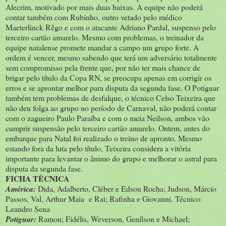
Alecrim, motivado por mais duas baixas. A equipe não poderá
contar também com Rubinho, outro vetado pelo médico
Maeterlinck Rêgo e com o atacante Adriano Pardal, suspenso pelo
terceiro cartão amarelo. Mesmo com problemas, o treinador da
equipe natalense promete mandar a campo um grupo forte. A
ordem é vencer, mesmo sabendo que terá um adversário totalmente
sem compromisso pela frente que, por não ter mais chance de
brigar pelo título da Copa RN, se preocupa apenas em corrigir os
erros e se aprontar melhor para disputa da segunda fase. O Potiguar
também tem problemas de desfalque, o técnico Celso Teixeira que
não deu folga ao grupo no período de Carnaval, não poderá contar
com o zagueiro Paulo Paraíba e com o meia Neilson, ambos vão
cumprir suspensão pelo terceiro cartão amarelo. Ontem, antes do
embarque para Natal foi realizado o treino de apronto. Mesmo
estando fora da luta pelo título, Teixeira considera a vitória
importante para levantar o ânimo do grupo e melhorar o astral para
disputa da segunda fase.
FICHA TÉCNICA
América:
Dida, Adalberto, Cléber e Edson Rocha; Judson, Márcio
Passos, Val, Arthur Maia e Rai; Rafinha e Giovanni. Técnico:
Leandro Sena
Potiguar:
Ramon; Fidélis, Weverson, Genílson e Michael;