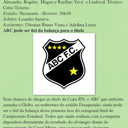
Alexandre, Rogério Magno e Rayllan; Vavá e Lindoval. Técnico:
Celso Teixeira
Estádio:
Nazarenão -
Horário:
20h30
Árbitro:
Leandro Saraiva
Assistentes:
Ubiratan Bruno Viana e Adeílma Luzia
ABC pode ser fiel da balança para o título
Sem chances de chegar ao título da Copa RN, o ABC que enfrenta
amanha o Globo, na reabertura do estádio Frasqueirão, ainda pode
ser o fiel da balança dessa primeira fase do octogonal final do
Campeonato Estadual. Todos que ainda sonham com a conquista
dependem diretamente do resultado do alvinegro diante do
representante de Ceará Mirim, que se passar pelo alvinegro,