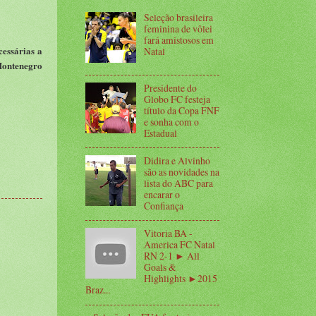
Seleção brasileira
feminina de vôlei
fará amistosos em
cessárias a
Natal
Montenegro
Presidente do
Globo FC festeja
título da Copa FNF
e sonha com o
Estadual
Didira e Alvinho
são as novidades na
lista do ABC para
encarar o
Confiança
Vitoria BA -
America FC Natal
RN 2-1 ► All
Goals &
Highlights ►2015
Braz...