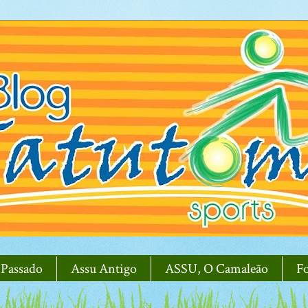
 Passado
Assu Antigo
ASSU, O Camaleão
F