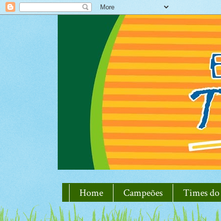
Home
Campeões
Times do