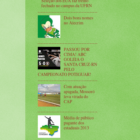
Seleção dos EUA faz treino
fechado no campus da UFRN
Dois bons nomes
no Alecrim
PASSOU POR
CIMA! ABC
GOLEIA O
SANTA CRUZ-RN
PELO
CAMPEONATO POTIGUAR!
Com atuação
apagada, Mossoró
leva virada do
CAP
Média de público
pagante dos
estaduais 2013