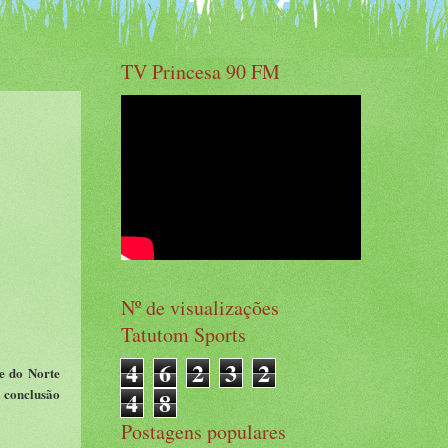
TV Princesa 90 FM
Nº de visualizações
Tatutom Sports
4
6
2
3
2
e do Norte
 conclusão
4
8
Postagens populares