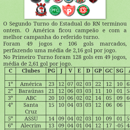
O Segundo Turno do Estadual do RN terminou
ontem. O América ficou campeão e com a
melhor campanha do referido turno.
Foram 49 jogos e 106 gols marcados,
perfazendo uma média de 2,16 gol por jogo.
No Primeiro Turno foram 128 gols em 49 jogos,
média de 2,61 gol por jogo.
C
Clubes
PG
J
V
E
D
GP
GC
SG
1º
América
23
12
07
02
03
22
12
10
6
2º
Baraúnas
21
12
06
03
03
11
10
01
5
3º
ABC
20
10
06
02
02
14
05
09
6
4º
Santa
15
10
04
03
03
12
06
06
Cruz
5º
ASSU
14
09
04
02
03
10
09
01
5
6º
Alecrim
13
09
04
01
04
12
17
-05
4