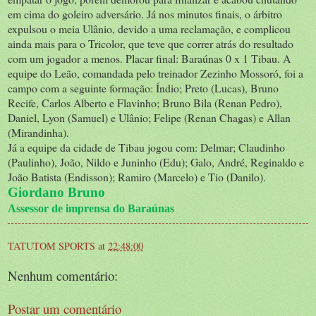
em cima do goleiro adversário. Já nos minutos finais, o árbitro
expulsou o meia Ulânio, devido a uma reclamação, e complicou
ainda mais para o Tricolor, que teve que correr atrás do resultado
com um jogador a menos. Placar final: Baraúnas 0 x 1 Tibau. A
equipe do Leão, comandada pelo treinador Zezinho Mossoró, foi a
campo com a seguinte formação: Índio; Preto (Lucas), Bruno
Recife, Carlos Alberto e Flavinho; Bruno Bila (Renan Pedro),
Daniel, Lyon (Samuel) e Ulânio; Felipe (Renan Chagas) e Allan
(Mirandinha).
Já a equipe da cidade de Tibau jogou com: Delmar; Claudinho
(Paulinho), João, Nildo e Juninho (Edu); Galo, André, Reginaldo e
João Batista (Endisson); Ramiro (Marcelo) e Tio (Danilo).
Giordano Bruno
Assessor de imprensa do Baraúnas
TATUTOM SPORTS
at
22:48:00
Nenhum comentário:
Postar um comentário