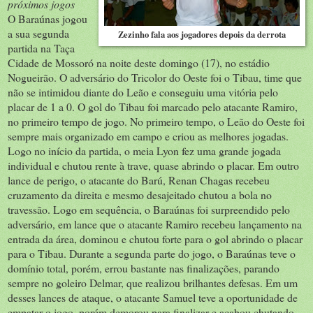
próximos jogos
O Baraúnas jogou
a sua segunda
Zezinho fala aos jogadores depois da derrota
partida na Taça
Cidade de Mossoró na noite deste domingo (17), no estádio
Nogueirão. O adversário do Tricolor do Oeste foi o Tibau, time que
não se intimidou diante do Leão e conseguiu uma vitória pelo
placar de 1 a 0. O gol do Tibau foi marcado pelo atacante Ramiro,
no primeiro tempo de jogo. No primeiro tempo, o Leão do Oeste foi
sempre mais organizado em campo e criou as melhores jogadas.
Logo no início da partida, o meia Lyon fez uma grande jogada
individual e chutou rente à trave, quase abrindo o placar. Em outro
lance de perigo, o atacante do Barú, Renan Chagas recebeu
cruzamento da direita e mesmo desajeitado chutou a bola no
travessão. Logo em sequência, o Baraúnas foi surpreendido pelo
adversário, em lance que o atacante Ramiro recebeu lançamento na
entrada da área, dominou e chutou forte para o gol abrindo o placar
para o Tibau. Durante a segunda parte do jogo, o Baraúnas teve o
domínio total, porém, errou bastante nas finalizações, parando
sempre no goleiro Delmar, que realizou brilhantes defesas. Em um
desses lances de ataque, o atacante Samuel teve a oportunidade de
empatar o jogo, porém demorou para finalizar e acabou chutando