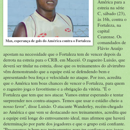
América para a
estreia na série
C, sábado (23),
às 16h, contra o
Fortaleza, na
capital
Cearense. Os
Max, esperança de gols do América contra o Fortaleza
comandados de
Flávio Araújo
apostam na necessidade que o Fortaleza tem de vencer depois da
derrota na estreia para o CRB, em Maceió. O zagueiro Luisão, que
deverá ser titular na estreia, disse que os treinamentos do alvirrubro
vêm demonstrando que a equipe está se defendendo bem e
apresentando boa força e velocidade no ataque. Por isso, acredita
que o América tem boas chances de vencer o Fortaleza, para quem
o zagueiro joga o favoritismo e a obrigação da vitória. "É o
Fortaleza que tem que nos atacar. Vamos entrar esperando e tentar
surpreender nos contra-ataques. Temos que usar o estádio cheio a
nosso favor", disse Luisão. O atacante Wanderley, recém-chegado
ao América e que vem se destacando nos treinamentos, acredita que
a equipe está longe do entrosamento ideal, mas afirmou que haverá
determinação por parte dos jogadores e que o grupo está confiante.
"Procuramos ir bem nos treinamentos para ter confiança nos jogos.