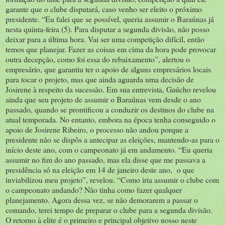
garante que o clube disputará, caso venho ser eleito o próximo
presidente. “Eu falei que se possível, queria assumir o Baraúnas já
nesta quinta-feira (5). Para disputar a segunda divisão, não posso
deixar para a última hora. Vai ser uma competição difícil, então
temos que planejar. Fazer as coisas em cima da hora pode provocar
outra decepção, como foi essa do rebaixamento”, alertou o
empresário, que garantiu ter o apoio de alguns empresários locais
para tocar o projeto, mas que ainda aguarda uma decisão de
Josirene à respeito da sucessão. Em sua entrevista, Gaúcho revelou
ainda que seu projeto de assumir o Baraúnas vem desde o ano
passado, quando se prontificou a conduzir os destinos do clube na
atual temporada. No entanto, embora na época tenha conseguido o
apoio de Josirene Ribeiro, o processo não andou porque a
presidente não se dispôs a antecipar as eleições, mantendo-as para o
início deste ano, com o campeonato já em andamento. “Eu queria
assumir no fim do ano passado, mas ela disse que me passava a
presidência só na eleição em 14 de janeiro deste ano, o que
inviabilizou meu projeto”, revelou. “Como iria assumir o clube com
o campeonato andando? Não tinha como fazer qualquer
planejamento. Agora dessa vez, se não demorarem a passar o
comando, terei tempo de preparar o clube para a segunda divisão.
O retorno à elite é o primeiro e principal objetivo nosso neste