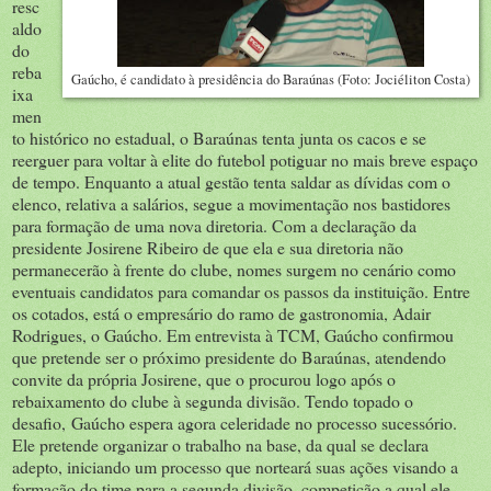
resc
aldo
do
reba
Gaúcho, é candidato à presidência do Baraúnas (Foto: Jociéliton Costa)
ixa
men
to histórico no estadual, o Baraúnas tenta junta os cacos e se
reerguer para voltar à elite do futebol potiguar no mais breve espaço
de tempo. Enquanto a atual gestão tenta saldar as dívidas com o
elenco, relativa a salários, segue a movimentação nos bastidores
para formação de uma nova diretoria. Com a declaração da
presidente Josirene Ribeiro de que ela e sua diretoria não
permanecerão à frente do clube, nomes surgem no cenário como
eventuais candidatos para comandar os passos da instituição. Entre
os cotados, está o empresário do ramo de gastronomia, Adair
Rodrigues, o Gaúcho. Em entrevista à TCM, Gaúcho confirmou
que pretende ser o próximo presidente do Baraúnas, atendendo
convite da própria Josirene, que o procurou logo após o
rebaixamento do clube à segunda divisão. Tendo topado o
desafio, Gaúcho espera agora celeridade no processo sucessório.
Ele pretende organizar o trabalho na base, da qual se declara
adepto, iniciando um processo que norteará suas ações visando a
formação do time para a segunda divisão, competição a qual ele