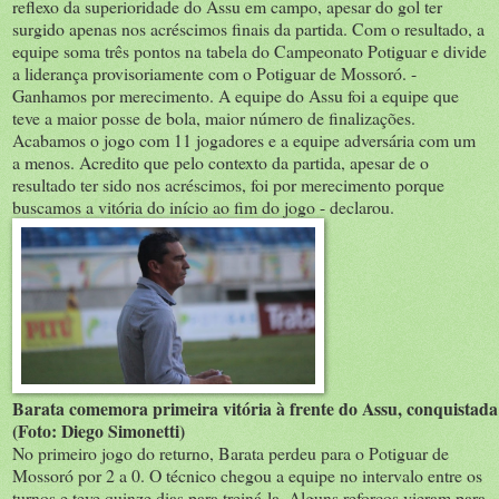
reflexo da superioridade do Assu em campo, apesar do gol ter
surgido apenas nos acréscimos finais da partida. Com o resultado, a
equipe soma três pontos na tabela do Campeonato Potiguar e divide
a liderança provisoriamente com o Potiguar de Mossoró. -
Ganhamos por merecimento. A equipe do Assu foi a equipe que
teve a maior posse de bola, maior número de finalizações.
Acabamos o jogo com 11 jogadores e a equipe adversária com um
a menos. Acredito que pelo contexto da partida, apesar de o
resultado ter sido nos acréscimos, foi por merecimento porque
buscamos a vitória do início ao fim do jogo - declarou.
Barata comemora primeira vitória à frente do Assu, conquistad
(Foto: Diego Simonetti)
No primeiro jogo do returno, Barata perdeu para o Potiguar de
Mossoró por 2 a 0. O técnico chegou a equipe no intervalo entre os
turnos e teve quinze dias para treiná-la. Alguns reforços vieram para