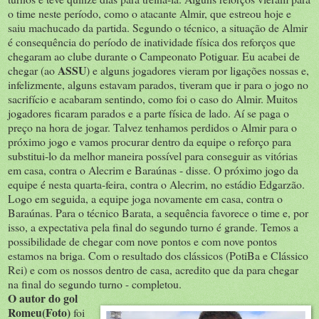
o time neste período, como o atacante Almir, que estreou hoje e
saiu machucado da partida. Segundo o técnico, a situação de Almir
é consequência do período de inatividade física dos reforços que
chegaram ao clube durante o Campeonato Potiguar. Eu acabei de
ASSU
chegar (ao
) e alguns jogadores vieram por ligações nossas e,
infelizmente, alguns estavam parados, tiveram que ir para o jogo no
sacrifício e acabaram sentindo, como foi o caso do Almir. Muitos
jogadores ficaram parados e a parte física de lado. Aí se paga o
preço na hora de jogar. Talvez tenhamos perdidos o Almir para o
próximo jogo e vamos procurar dentro da equipe o reforço para
substitui-lo da melhor maneira possível para conseguir as vitórias
em casa, contra o Alecrim e Baraúnas - disse. O próximo jogo da
equipe é nesta quarta-feira, contra o Alecrim, no estádio Edgarzão.
Logo em seguida, a equipe joga novamente em casa, contra o
Baraúnas. Para o técnico Barata, a sequência favorece o time e, por
isso, a expectativa pela final do segundo turno é grande. Temos a
possibilidade de chegar com nove pontos e com nove pontos
estamos na briga. Com o resultado dos clássicos (PotiBa e Clássico
Rei) e com os nossos dentro de casa, acredito que da para chegar
na final do segundo turno - completou.
O autor do gol
Romeu(Foto)
foi