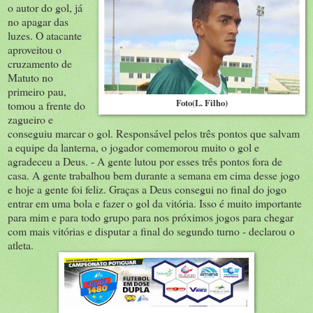
o autor do gol, já
no apagar das
luzes. O atacante
aproveitou o
cruzamento de
Matuto no
primeiro pau,
Foto(L. Filho)
tomou a frente do
zagueiro e
conseguiu marcar o gol. Responsável pelos três pontos que salvam
a equipe da lanterna, o jogador comemorou muito o gol e
agradeceu a Deus. - A gente lutou por esses três pontos fora de
casa. A gente trabalhou bem durante a semana em cima desse jogo
e hoje a gente foi feliz. Graças a Deus consegui no final do jogo
entrar em uma bola e fazer o gol da vitória. Isso é muito importante
para mim e para todo grupo para nos próximos jogos para chegar
com mais vitórias e disputar a final do segundo turno - declarou o
atleta.