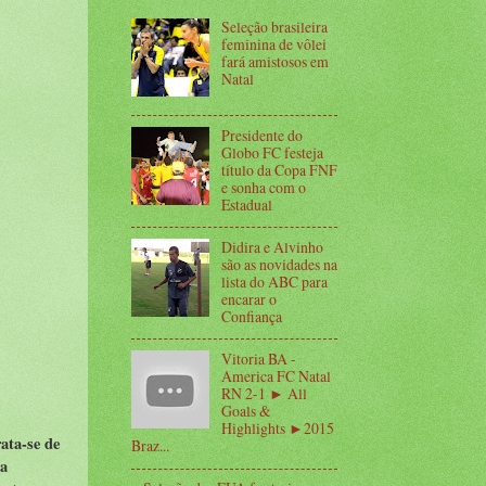
Seleção brasileira
feminina de vôlei
fará amistosos em
Natal
Presidente do
Globo FC festeja
título da Copa FNF
e sonha com o
Estadual
Didira e Alvinho
são as novidades na
lista do ABC para
encarar o
Confiança
Vitoria BA -
America FC Natal
RN 2-1 ► All
Goals &
Highlights ►2015
ata-se de
Braz...
 a