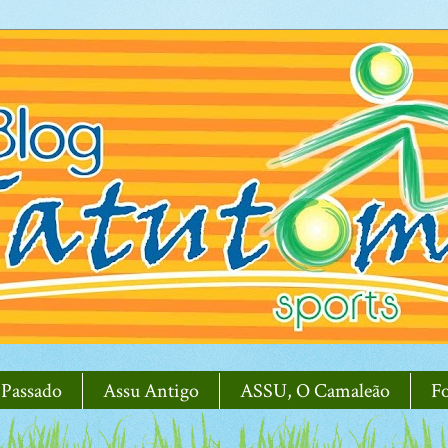
 Passado
Assu Antigo
ASSU, O Camaleão
F