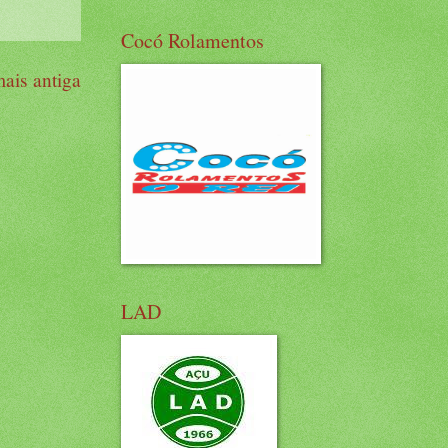
Cocó Rolamentos
ais antiga
LAD