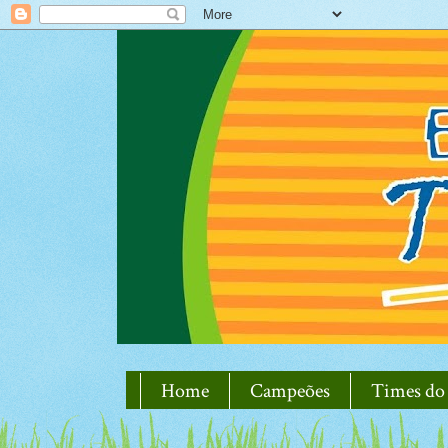
Home
Campeões
Times do