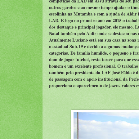
competição da LAD em Assu através do seu padr
outros garotos e ao mesmo tempo ajudar o ti
escolinha na Mutamba e com a ajuda de Aldir 
LAD. E logo no primeiro ano em 2015 o trabalh
dos destaque e principal jogador, ele mesmo, L
Natal também pelo Aldir onde se destacou nas 
Atualmente Luciano está em sua casa na zona r
o estadual Sub-19 e devido a algumas mudanças 
categorias. De família humilde, o pequeno e f
dom de jogar futebol, resta torcer para que es
homem e um excelente profissional. O trabalho 
também pelo presidente da LAF José Fábio é dig
de passagem com o apoio institucional da Pref
proporciona o aparecimento de jovens valores e