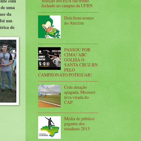
mente com
Seleção dos EUA faz treino
fechado no campus da UFRN
s de uma
ase da
Dois bons nomes
 foi um
no Alecrim
érica de
PASSOU POR
CIMA! ABC
GOLEIA O
SANTA CRUZ-RN
PELO
CAMPEONATO POTIGUAR!
Com atuação
apagada, Mossoró
leva virada do
CAP
Média de público
pagante dos
estaduais 2013