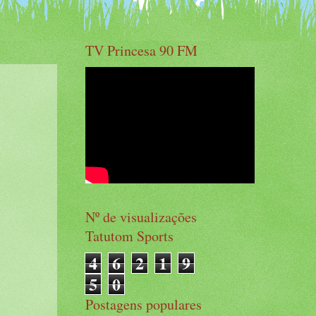
TV Princesa 90 FM
Nº de visualizações
Tatutom Sports
4
6
2
1
9
5
0
Postagens populares