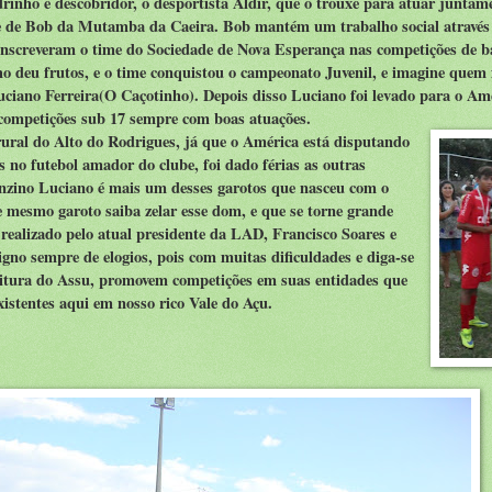
inho e descobridor, o desportista Aldir, que o trouxe para atuar junta
me de Bob da Mutamba da Caeira. Bob mantém um trabalho social atravé
inscreveram o time do Sociedade de Nova Esperança nas competições de b
o deu frutos, e o time conquistou o campeonato Juvenil, e imagine quem
uciano Ferreira(O Caçotinho). Depois disso Luciano foi levado para o Am
competições sub 17 sempre com boas atuações.
ural do Alto do Rodrigues, já que o América está disputando
no futebol amador do clube, foi dado férias as outras
ranzino Luciano é mais um desses garotos que nasceu com o
se mesmo garoto saiba zelar esse dom, e que se torne grande
realizado pelo atual presidente da LAD, Francisco Soares e
no sempre de elogios, pois com muitas dificuldades e diga-se
eitura do Assu, promovem competições em suas entidades que
xistentes aqui em nosso rico Vale do Açu.