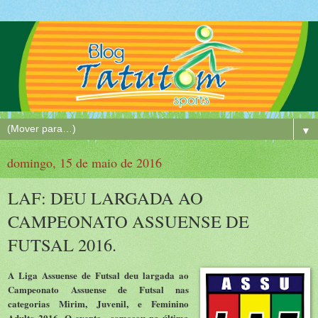
▼
domingo, 15 de maio de 2016
LAF: DEU LARGADA AO
CAMPEONATO ASSUENSE DE
FUTSAL 2016.
A Liga Assuense de Futsal deu largada ao
Campeonato Assuense de Futsal nas
categorias Mirim, Juvenil, e Feminino
Adulto 2016. O evento começou na última