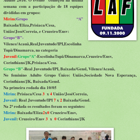
semana com a participação de 18 equipes
divididas em grupos:
Mirim
:
Grupo “A”
Baixada/Eliza,Prisiaca/Cesa,
União/JoséCorreia, e Cruzeiro/Ensv:
Grupo“B”-
Vilence/Acauã,RealJuventude/IPI,Escolinha
Tupã/Dinamarca, na categoria
Juvenil:
Grupo“A”
-EscolinhaTupã/Dinamarca,Cruzeiro/Ensv,
Corinthians/JK,Prisiaca/Cesa.
Grupo “B”
-Real Juventude/IPI, Baixada/Gensl, Vilence/Acauã,
No feminino Adulto Grupo Único: União,Sociedade Nova Esperança,
Corinthians/JK, Baixada/Gensl.
Na primeira rodada dia 10/05
Mirim
: Prisiaca/Cesa
3
x
4
União/JoséCorreia,
Juvenil
: Real Juventude/IPI
7
x
2
Baixada/Gensl.
Na 2ª rodada os resultados foram os seguintes:
Mirim
: Baixada/Eliza
2
x
0
Cruzeiro/Ensv,
Juvenil
: Cruzeiro/Ensv
3
x
0
Corinthians/JK