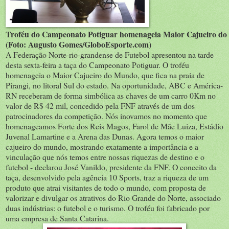
Troféu do Campeonato Potiguar homenageia Maior Cajueiro d
(Foto: Augusto Gomes/GloboEsporte.com)
A Federação Norte-rio-grandense de Futebol apresentou na tarde
desta sexta-feira a taça do Campeonato Potiguar. O troféu
homenageia o Maior Cajueiro do Mundo, que fica na praia de
Pirangi, no litoral Sul do estado. Na oportunidade, ABC e América-
RN receberam de forma simbólica as chaves de um carro 0Km no
valor de R$ 42 mil, concedido pela FNF através de um dos
patrocinadores da competição. Nós inovamos no momento que
homenageamos Forte dos Reis Magos, Farol de Mãe Luiza, Estádio
Juvenal Lamartine e a Arena das Dunas. Agora temos o maior
cajueiro do mundo, mostrando exatamente a importância e a
vinculação que nós temos entre nossas riquezas de destino e o
futebol - declarou José Vanildo, presidente da FNF. O conceito da
taça, desenvolvido pela agência 10 Sports, traz a riqueza de um
produto que atrai visitantes de todo o mundo, com proposta de
valorizar e divulgar os atrativos do Rio Grande do Norte, associado
duas indústrias: o futebol e o turismo. O troféu foi fabricado por
uma empresa de Santa Catarina.