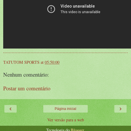
TATUTOM SPORTS
at
05:50:00
Nenhum comentário:
Postar um comentário
‹
›
Página inicial
Ver versão para a web
Tecnologia do
Blogger
.