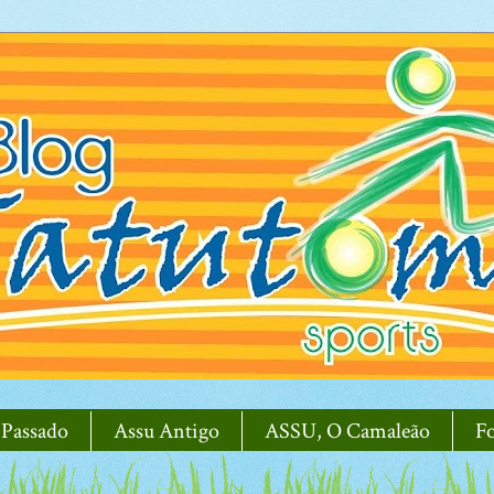
 Passado
Assu Antigo
ASSU, O Camaleão
F