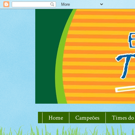
Home
Campeões
Times do