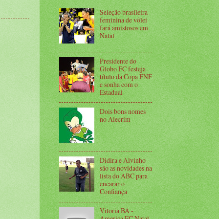
Seleção brasileira
feminina de vôlei
fará amistosos em
Natal
Presidente do
Globo FC festeja
título da Copa FNF
e sonha com o
Estadual
Dois bons nomes
no Alecrim
Didira e Alvinho
são as novidades na
lista do ABC para
encarar o
Confiança
Vitoria BA -
America FC Natal