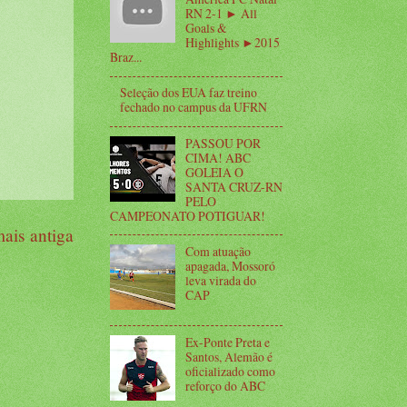
RN 2-1 ► All
Goals &
Highlights ►2015
Braz...
Seleção dos EUA faz treino
fechado no campus da UFRN
PASSOU POR
CIMA! ABC
GOLEIA O
SANTA CRUZ-RN
PELO
CAMPEONATO POTIGUAR!
ais antiga
Com atuação
apagada, Mossoró
leva virada do
CAP
Ex-Ponte Preta e
Santos, Alemão é
oficializado como
reforço do ABC