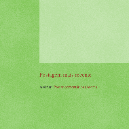
Postagem mais recente
Assinar:
Postar comentários (Atom)