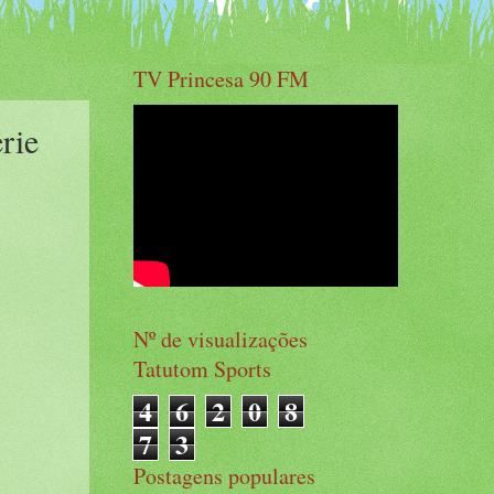
TV Princesa 90 FM
rie
Nº de visualizações
Tatutom Sports
4
6
2
0
8
7
3
Postagens populares