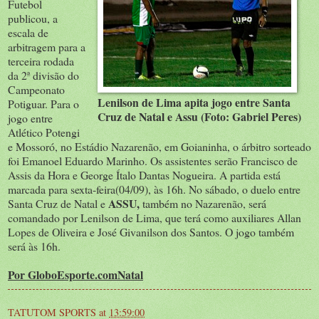
Futebol
publicou, a
escala de
arbitragem para a
terceira rodada
da 2ª divisão do
Campeonato
Lenilson de Lima apita jogo entre Santa
Potiguar. Para o
Cruz de Natal e Assu (Foto: Gabriel Peres)
jogo entre
Atlético Potengi
e Mossoró, no Estádio Nazarenão, em Goianinha, o árbitro sorteado
foi Emanoel Eduardo Marinho. Os assistentes serão Francisco de
Assis da Hora e George Ítalo Dantas Nogueira. A partida está
marcada para sexta-feira(04/09), às 16h. No sábado, o duelo entre
ASSU,
Santa Cruz de Natal e
também no Nazarenão, será
comandado por Lenilson de Lima, que terá como auxiliares Allan
Lopes de Oliveira e José Givanilson dos Santos. O jogo também
será às 16h.
Por
GloboEsporte.com
Natal
TATUTOM SPORTS
at
13:59:00