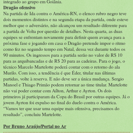
integrado ao grupo em Goiânia.
Dragão ofensivo
Na partida de Ida contra o América-RN, o elenco rubro negro teve
dois momentos distintos e na segunda etapa da partida, onde esteve
melhor que o adversário, não alcançou um resultado diferente para
a partida de Volta por questão de detalhes. Nesta quarta, as duas
equipes se enfrentam novamente para definir quem avança para a
próxima fase e jogando em casa o Dragão pretende impor o ritmo
como fez no segundo tempo em Natal, dessa vez durante todos os
90 minutos. Os ingressos para a partida serão no valor de R$ 10
para as arquibancadas e de R$ 20 para as cadeiras. Para o jogo, o
técnico Marcelo Martelotte poderá contar com o retorno do ala
Murilo. Com isso, a tendência é que Éder, titular nas últimas
partidas, volte à reserva. E não deve ser a única mudança. Sergio
Manoel e Thiago Primão podem retornar ao time titular. Martelotte
não vai poder contar com Aílton, Arthur e Ayrton. Os dois
primeiros já participaram da Copa do Brasil por outras equipes. Já o
jovem Ayrton foi expulso no final do duelo contra o América.
“Vamos ter que usar uma equipe mais ofensiva, precisamos do
resultado”, concluiu Martelotte.
Por
Bruno Araújo/Portal no Ar