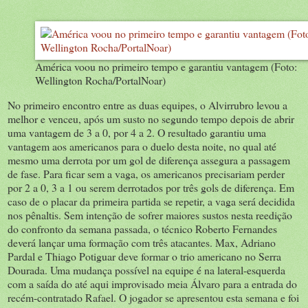
América voou no primeiro tempo e garantiu vantagem (Foto:
Wellington Rocha/PortalNoar)
No primeiro encontro entre as duas equipes, o Alvirrubro levou a
melhor e venceu, após um susto no segundo tempo depois de abrir
uma vantagem de 3 a 0, por 4 a 2. O resultado garantiu uma
vantagem aos americanos para o duelo desta noite, no qual até
mesmo uma derrota por um gol de diferença assegura a passagem
de fase. Para ficar sem a vaga, os americanos precisariam perder
por 2 a 0, 3 a 1 ou serem derrotados por três gols de diferença. Em
caso de o placar da primeira partida se repetir, a vaga será decidida
nos pênaltis. Sem intenção de sofrer maiores sustos nesta reedição
do confronto da semana passada, o técnico Roberto Fernandes
deverá lançar uma formação com três atacantes. Max, Adriano
Pardal e Thiago Potiguar deve formar o trio americano no Serra
Dourada. Uma mudança possível na equipe é na lateral-esquerda
com a saída do até aqui improvisado meia Álvaro para a entrada do
recém-contratado Rafael. O jogador se apresentou esta semana e foi