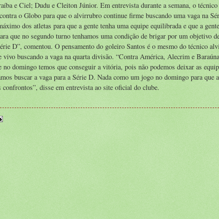
íba e Ciel; Dudu e Cleiton Júnior. Em entrevista durante a semana, o técnic
a contra o Globo para que o alvirrubro continue firme buscando uma vaga na Sé
máximo dos atletas para que a gente tenha uma equipe equilibrada e que a gent
para que no segundo turno tenhamos uma condição de brigar por um objetivo de 
érie D”, comentou. O pensamento do goleiro Santos é o mesmo do técnico alvi
nue vivo buscando a vaga na quarta divisão. “Contra América, Alecrim e Baraú
e no domingo temos que conseguir a vitória, pois não podemos deixar as equi
isamos buscar a vaga para a Série D. Nada como um jogo no domingo para que a
confrontos”, disse em entrevista ao site oficial do clube.