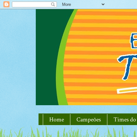
Home
Campeões
Times do