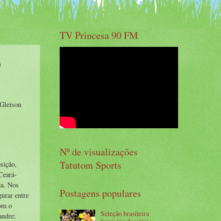
TV Princesa 90 FM
o
 Gleison
Nº de visualizações
Tatutom Sports
sição,
Ceará-
da. Nos
Postagens populares
gurar entre
com o
Seleção brasileira
andre;