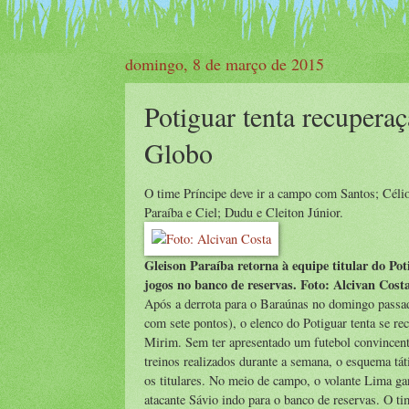
domingo, 8 de março de 2015
Potiguar tenta recupera
Globo
O time Príncipe deve ir a campo com Santos; Céli
Paraíba e Ciel; Dudu e Cleiton Júnior.
Gleison Paraíba retorna à equipe titular do Pot
jogos no banco de reservas. Foto: Alcivan Cost
Após a derrota para o Baraúnas no domingo passad
com sete pontos), o elenco do Potiguar tenta se r
Mirim. Sem ter apresentado um futebol convincente 
treinos realizados durante a semana, o esquema tát
os titulares. No meio de campo, o volante Lima ga
atacante Sávio indo para o banco de reservas. O t