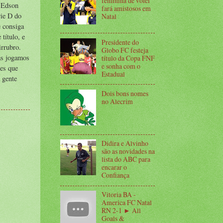
feminina de vôlei
o Edson
fará amistosos em
rie D do
Natal
e consiga
título, e
Presidente do
rrubro.
Globo FC festeja
nas jogamos
título da Copa FNF
e sonha com o
pes que
Estadual
 gente
Dois bons nomes
no Alecrim
Didira e Alvinho
são as novidades na
lista do ABC para
encarar o
Confiança
Vitoria BA -
America FC Natal
RN 2-1 ► All
Goals &