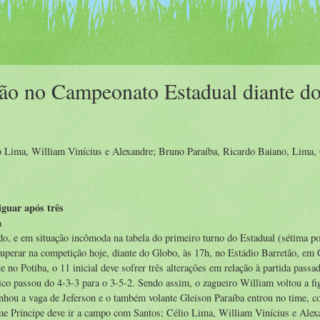
ção no Campeonato Estadual diante d
o Lima, William Vinícius e Alexandre; Bruno Paraíba, Ricardo Baiano, Lima,
iguar após três
a
o, e em situação incômoda na tabela do primeiro turno do Estadual (sétima po
ecuperar na competição hoje, diante do Globo, às 17h, no Estádio Barretão, em 
no Potiba, o 11 inicial deve sofrer três alterações em relação à partida passa
ico passou do 4-3-3 para o 3-5-2. Sendo assim, o zagueiro William voltou a fi
nhou a vaga de Jeferson e o também volante Gleison Paraíba entrou no time, 
ime Príncipe deve ir a campo com Santos; Célio Lima, William Vinícius e Alex