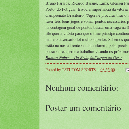
Bruno Paraíba, Ricardo Baiano, Lima, Gleison Para
Porto, do Potiguar, frisou a importância da vitóri
Campeonato Brasileiro. “Agora é procurar tirar o 
fazer três bons jogos e somar pontos necessários 
na contagem geral de pontos buscar uma vaga na S
Ele quer a vitória para que o time príncipe conti
mal e o adversário foi muito superior. Sabemos qu
estão na nossa frente se distanciarem, pois, prec
possa se recuperar e trabalhar visando os próximos 
Ramon Nobre
– Da Redação/Gazeta do Oeste
Posted by
TATUTOM SPORTS
at
08:55:00
Nenhum comentário:
Postar um comentário