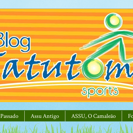
 Passado
Assu Antigo
ASSU, O Camaleão
F