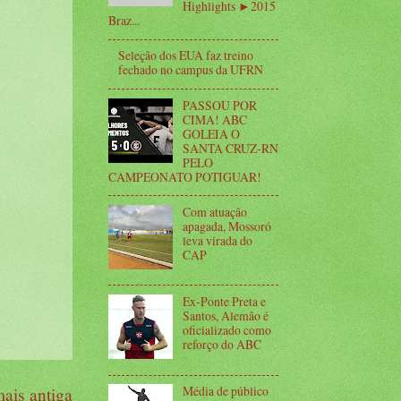
Highlights ►2015
Braz...
Seleção dos EUA faz treino
fechado no campus da UFRN
PASSOU POR
CIMA! ABC
GOLEIA O
SANTA CRUZ-RN
PELO
CAMPEONATO POTIGUAR!
Com atuação
apagada, Mossoró
leva virada do
CAP
Ex-Ponte Preta e
Santos, Alemão é
oficializado como
reforço do ABC
Média de público
ais antiga