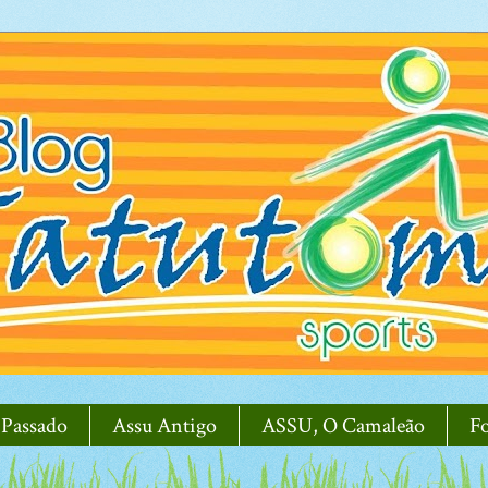
 Passado
Assu Antigo
ASSU, O Camaleão
F