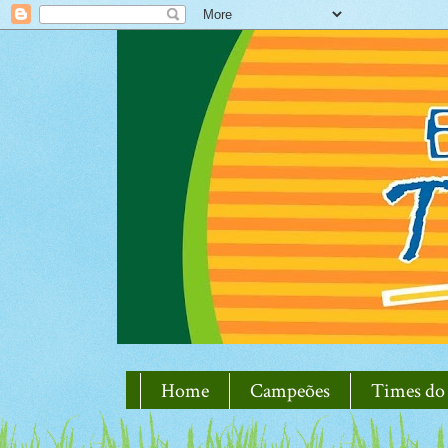
Home
Campeões
Times do