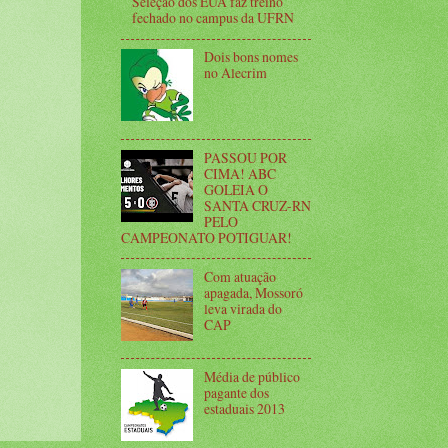
Seleção dos EUA faz treino
fechado no campus da UFRN
Dois bons nomes
no Alecrim
PASSOU POR
CIMA! ABC
GOLEIA O
SANTA CRUZ-RN
PELO
CAMPEONATO POTIGUAR!
Com atuação
apagada, Mossoró
leva virada do
CAP
Média de público
pagante dos
estaduais 2013