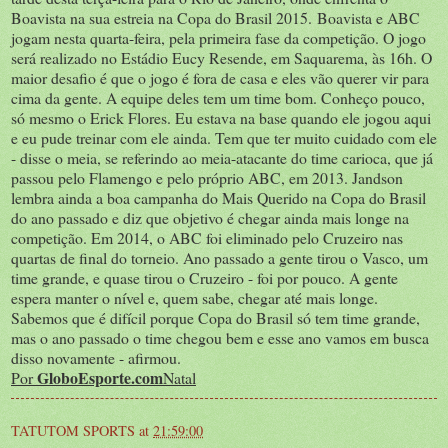
Boavista na sua estreia na Copa do Brasil 2015. Boavista e ABC
jogam nesta quarta-feira, pela primeira fase da competição. O jogo
será realizado no Estádio Eucy Resende, em Saquarema, às 16h. O
maior desafio é que o jogo é fora de casa e eles vão querer vir para
cima da gente. A equipe deles tem um time bom. Conheço pouco,
só mesmo o Erick Flores. Eu estava na base quando ele jogou aqui
e eu pude treinar com ele ainda. Tem que ter muito cuidado com ele
- disse o meia, se referindo ao meia-atacante do time carioca, que já
passou pelo Flamengo e pelo próprio ABC, em 2013. Jandson
lembra ainda a boa campanha do Mais Querido na Copa do Brasil
do ano passado e diz que objetivo é chegar ainda mais longe na
competição. Em 2014, o ABC foi eliminado pelo Cruzeiro nas
quartas de final do torneio. Ano passado a gente tirou o Vasco, um
time grande, e quase tirou o Cruzeiro - foi por pouco. A gente
espera manter o nível e, quem sabe, chegar até mais longe.
Sabemos que é difícil porque Copa do Brasil só tem time grande,
mas o ano passado o time chegou bem e esse ano vamos em busca
disso novamente - afirmou.
GloboEsporte.com
Por
Natal
TATUTOM SPORTS
at
21:59:00