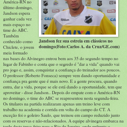
América-RN no
último domingo,
Jandson espera
ganhar cada vez
mais espaço no
time do ABC.
Também
Jandson fez sua estreia em clássicos no
conhecido como
domingo(Foto:Carlos A. da Cruz/GE.com)
Chiclete, o jovem
meia formado
nas bases do Alvinegro entrou bem aos 35 do segundo tempo no
lugar de Fabinho e conta que o segredo é "dar a vida" quando vai
pro jogo e, assim, conquistar a confiança do treinador aos poucos.
O professor (Roberto Fonseca) sempre vem dando oportunidade e
confiança pra gente que é mais novo. E a gente procura, quando
entra, dar a vida, porque se ele está dando a oportunidade, tem que
aproveitar - disse Jandson.. Depois do empate com o América-RN
no domingo, o time do ABC se reapresentou nesta segunda-feira.
Os titulares na partida realizaram apenas um treino leve com
trabalho na academia e corrida em volta do campo do CT. A
exceção foi o goleiro Saulo, que treinou em campo reduzido junto
com os reservas e não-relacionados. A equipe alvinegra embarca na
tarde desta terça-feira para o Rio de Janeiro, onde enfrenta o