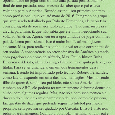
oportunidade de jogar com o filho uma partida profissional. No
final do ano passado, antes mesmo de saber que o pai estava
voltando para o América, Brendo assinou seu primeiro contrato
como profissional, que vai até maio de 2016. Integrado ao grupo
que vem sendo trabalhado por Roberto Fernandes, ele ficou feliz
com a chegada de seu maior ídolo ao clube. “Foi uma surpresa e
alegria para mim, já que não sabia que ele vinha negociando sua
volta ao América. Agora, vou ter a oportunidade de jogar com meu
pai, de forma profissional. Isso é muito bom”, afirma o jovem
atacante. Mas, para realizar o sonho, ele vai ter que correr atrás do
seu sonho. A concorrência no setor ofensivo do América é grande,
com jogadores do nome de Alfredo, Max, Paulo Júnior, Buba,
Émerson e Alekito, além do amigo Gláucio, na disputa pela vaga de
titular. Para se ter uma ideia, em um dos treinamentos dessa
semana, Brendo foi improvisado pelo técnico Roberto Fernandes,
como lateral esquerdo em uma das movimentações. Mesmo sendo
filho de quem é, sendo seu pai ídolo, não só no América, como
também no ABC, ele poderia ter um tratamento diferente dentro do
clube, com algumas regalias. Mas, não só a comissão técnica e a
direção do clube deixam o parentesco de lado, como ele próprio,
faz questão de dizer que pretende seguir no futebol por meios
próprios, sem precisar ser ajudado por Cascata. E isso é visto nos
próprios treinamentos. Quando a bola rola, “termina” o fator pai e