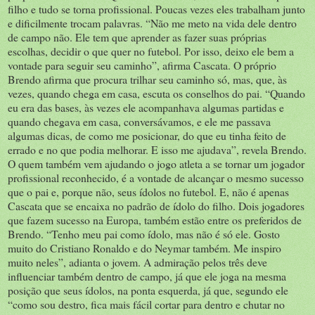
filho e tudo se torna profissional. Poucas vezes eles trabalham junto
e dificilmente trocam palavras. “Não me meto na vida dele dentro
de campo não. Ele tem que aprender as fazer suas próprias
escolhas, decidir o que quer no futebol. Por isso, deixo ele bem a
vontade para seguir seu caminho”, afirma Cascata. O próprio
Brendo afirma que procura trilhar seu caminho só, mas, que, às
vezes, quando chega em casa, escuta os conselhos do pai. “Quando
eu era das bases, às vezes ele acompanhava algumas partidas e
quando chegava em casa, conversávamos, e ele me passava
algumas dicas, de como me posicionar, do que eu tinha feito de
errado e no que podia melhorar. E isso me ajudava”, revela Brendo.
O quem também vem ajudando o jogo atleta a se tornar um jogador
profissional reconhecido, é a vontade de alcançar o mesmo sucesso
que o pai e, porque não, seus ídolos no futebol. E, não é apenas
Cascata que se encaixa no padrão de ídolo do filho. Dois jogadores
que fazem sucesso na Europa, também estão entre os preferidos de
Brendo. “Tenho meu pai como ídolo, mas não é só ele. Gosto
muito do Cristiano Ronaldo e do Neymar também. Me inspiro
muito neles”, adianta o jovem. A admiração pelos três deve
influenciar também dentro de campo, já que ele joga na mesma
posição que seus ídolos, na ponta esquerda, já que, segundo ele
“como sou destro, fica mais fácil cortar para dentro e chutar no