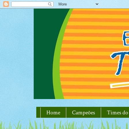
Home
Campeões
Times do