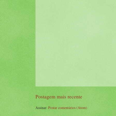
Postagem mais recente
Assinar:
Postar comentários (Atom)