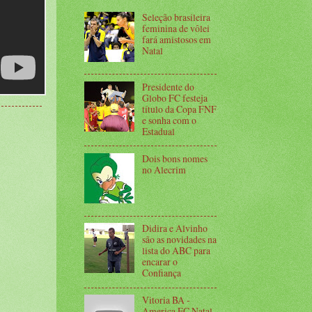
Seleção brasileira
feminina de vôlei
fará amistosos em
Natal
Presidente do
Globo FC festeja
título da Copa FNF
e sonha com o
Estadual
Dois bons nomes
no Alecrim
Didira e Alvinho
são as novidades na
lista do ABC para
encarar o
Confiança
Vitoria BA -
America FC Natal