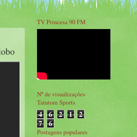
TV Princesa 90 FM
obo
Nº de visualizações
Tatutom Sports
4
6
2
1
2
7
6
Postagens populares