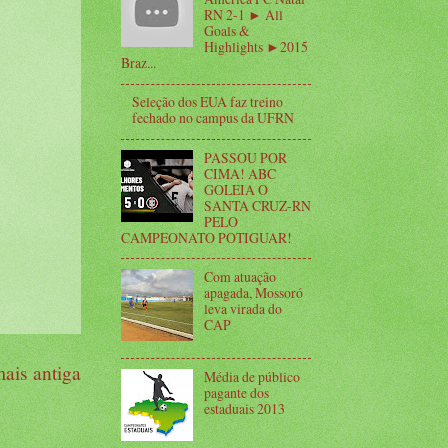
RN 2-1 ► All
Goals &
Highlights ►2015
Braz...
Seleção dos EUA faz treino
fechado no campus da UFRN
PASSOU POR
CIMA! ABC
GOLEIA O
SANTA CRUZ-RN
PELO
CAMPEONATO POTIGUAR!
Com atuação
apagada, Mossoró
leva virada do
CAP
ais antiga
Média de público
pagante dos
estaduais 2013