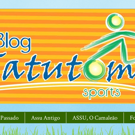
 Passado
Assu Antigo
ASSU, O Camaleão
F