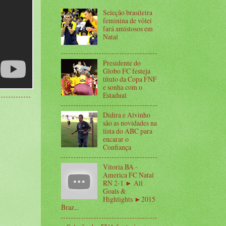
Seleção brasileira
feminina de vôlei
fará amistosos em
Natal
Presidente do
Globo FC festeja
título da Copa FNF
e sonha com o
Estadual
Didira e Alvinho
são as novidades na
lista do ABC para
encarar o
Confiança
Vitoria BA -
America FC Natal
RN 2-1 ► All
Goals &
Highlights ►2015
Braz...