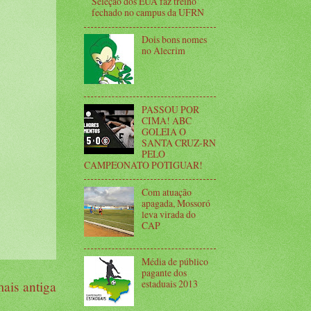
Seleção dos EUA faz treino
fechado no campus da UFRN
Dois bons nomes
no Alecrim
PASSOU POR
CIMA! ABC
GOLEIA O
SANTA CRUZ-RN
PELO
CAMPEONATO POTIGUAR!
Com atuação
apagada, Mossoró
leva virada do
CAP
Média de público
pagante dos
estaduais 2013
ais antiga