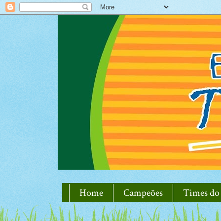
Home
Campeões
Times do