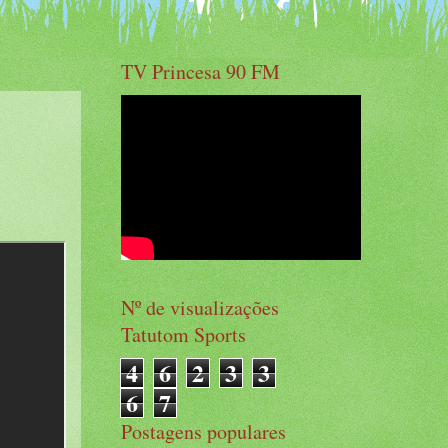
TV Princesa 90 FM
Nº de visualizações
Tatutom Sports
4
6
2
3
3
6
7
Postagens populares