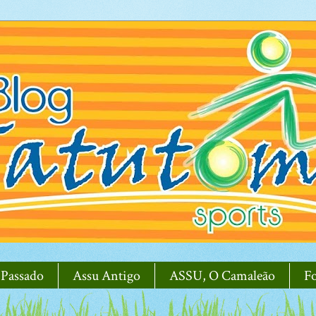
 Passado
Assu Antigo
ASSU, O Camaleão
F