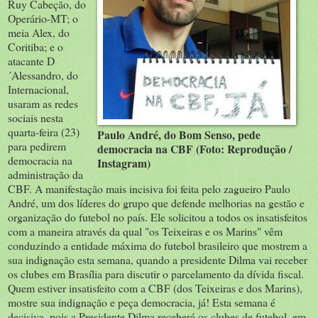
Ruy Cabeção, do
Operário-MT; o
meia Alex, do
Coritiba; e o
atacante D
´Alessandro, do
Internacional,
usaram as redes
sociais nesta
quarta-feira (23)
Paulo André, do Bom Senso, pede
para pedirem
democracia na CBF (Foto: Reprodução /
democracia na
Instagram)
administração da
CBF. A manifestação mais incisiva foi feita pelo zagueiro Paulo
André, um dos líderes do grupo que defende melhorias na gestão e
organização do futebol no país. Ele solicitou a todos os insatisfeitos
com a maneira através da qual "os Teixeiras e os Marins" vêm
conduzindo a entidade máxima do futebol brasileiro que mostrem a
sua indignação esta semana, quando a presidente Dilma vai receber
os clubes em Brasília para discutir o parcelamento da dívida fiscal.
Quem estiver insatisfeito com a CBF (dos Teixeiras e dos Marins),
mostre sua indignação e peça democracia, já! Esta semana é
decisiva, pois a Presidente Dilma receberá os clubes de futebol, em