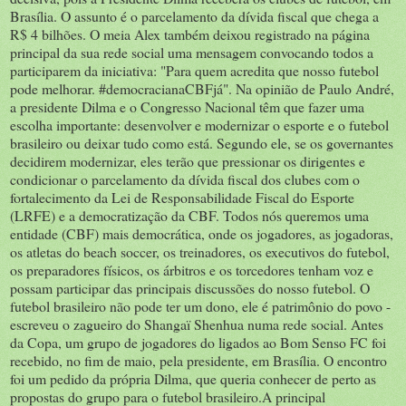
Brasília. O assunto é o parcelamento da dívida fiscal que chega a
R$ 4 bilhões. O meia Alex também deixou registrado na página
principal da sua rede social uma mensagem convocando todos a
participarem da iniciativa: "Para quem acredita que nosso futebol
pode melhorar. #democracianaCBFjá". Na opinião de Paulo André,
a presidente Dilma e o Congresso Nacional têm que fazer uma
escolha importante: desenvolver e modernizar o esporte e o futebol
brasileiro ou deixar tudo como está. Segundo ele, se os governantes
decidirem modernizar, eles terão que pressionar os dirigentes e
condicionar o parcelamento da dívida fiscal dos clubes com o
fortalecimento da Lei de Responsabilidade Fiscal do Esporte
(LRFE) e a democratização da CBF. Todos nós queremos uma
entidade (CBF) mais democrática, onde os jogadores, as jogadoras,
os atletas do beach soccer, os treinadores, os executivos do futebol,
os preparadores físicos, os árbitros e os torcedores tenham voz e
possam participar das principais discussões do nosso futebol. O
futebol brasileiro não pode ter um dono, ele é patrimônio do povo -
escreveu o zagueiro do Shangaï Shenhua numa rede social. Antes
da Copa, um grupo de jogadores do ligados ao Bom Senso FC foi
recebido, no fim de maio, pela presidente, em Brasília. O encontro
foi um pedido da própria Dilma, que queria conhecer de perto as
propostas do grupo para o futebol brasileiro.A principal