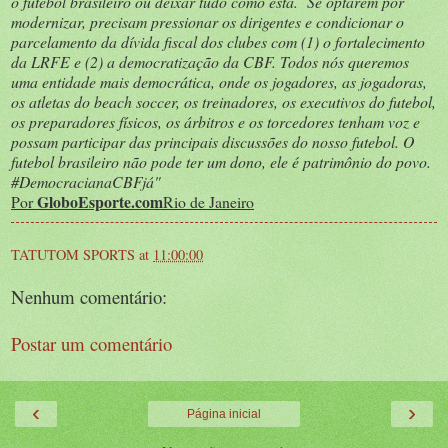
o futebol brasileiro ou deixar tudo como está. Se optarem por
modernizar, precisam pressionar os dirigentes e condicionar o
parcelamento da dívida fiscal dos clubes com (1) o fortalecimento
da LRFE e (2) a democratização da CBF. Todos nós queremos
uma entidade mais democrática, onde os jogadores, as jogadoras,
os atletas do beach soccer, os treinadores, os executivos do futebol,
os preparadores físicos, os árbitros e os torcedores tenham voz e
possam participar das principais discussões do nosso futebol. O
futebol brasileiro não pode ter um dono, ele é patrimônio do povo.
#DemocracianaCBFjá"
GloboEsporte.com
Por
Rio de Janeiro
TATUTOM SPORTS
at
11:00:00
Nenhum comentário:
Postar um comentário
‹
›
Página inicial