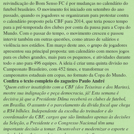
reivindicação do Bom Senso FC é por mudanças no calendário do
futebol brasileiro. O movimento foi iniciado em setembro do ano
passado, quando os jogadores se organizaram para protestar contra
o calendário proposto pela CBF para 2014, que teria pouco tempo
para a pré-temporada dos clubes por conta da pausa para a Copa do
Mundo. Com o passar do tempo, o movimento cresceu e passou
intervir também em outras questões, como atraso de salários e
violência nos estádios. Em março deste ano, o grupo de jogadores
apresentou sua principal proposta: um calendário com menos jogos
para os clubes grandes, mais para os pequenos, e atividades durante
todo o ano para 496 equipes. A ideia é criar uma quinta divisão no
Campeonato Brasileiro, com 452 times, e transformar os
campeonatos estaduais em copas, no formato da Copa do Mundo.
Confira o texto completo do zagueiro Paulo André
"Quem estiver insatisfeito com a CBF (dos Teixeiras e dos Marins),
mostre sua indignação e peça democracia, já! Esta semana é
decisiva já que a Presidente Dilma receberá os clubes de futebol,
em Brasília. O assunto é o parcelamento da dívida fiscal que chega
a R$4 bilhões. Independente da escolha do treinador e do
coordenador da CBF, cargos que são limitados apenas às decisões
da Seleção, a Presidente e o Congresso Nacional têm uma
importante decisão a tomar. Desenvolver e modernizar o esporte e