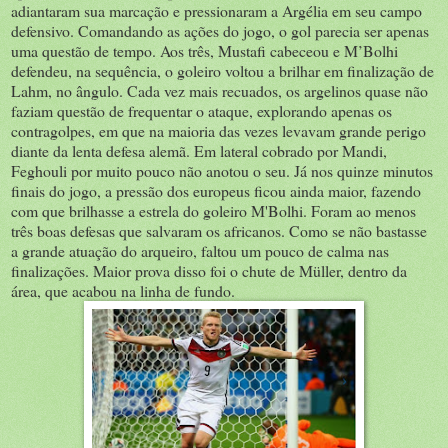
adiantaram sua marcação e pressionaram a Argélia em seu campo
defensivo. Comandando as ações do jogo, o gol parecia ser apenas
uma questão de tempo. Aos três, Mustafi cabeceou e M’Bolhi
defendeu, na sequência, o goleiro voltou a brilhar em finalização de
Lahm, no ângulo. Cada vez mais recuados, os argelinos quase não
faziam questão de frequentar o ataque, explorando apenas os
contragolpes, em que na maioria das vezes levavam grande perigo
diante da lenta defesa alemã. Em lateral cobrado por Mandi,
Feghouli por muito pouco não anotou o seu. Já nos quinze minutos
finais do jogo, a pressão dos europeus ficou ainda maior, fazendo
com que brilhasse a estrela do goleiro M'Bolhi. Foram ao menos
três boas defesas que salvaram os africanos. Como se não bastasse
a grande atuação do arqueiro, faltou um pouco de calma nas
finalizações. Maior prova disso foi o chute de Müller, dentro da
área, que acabou na linha de fundo.