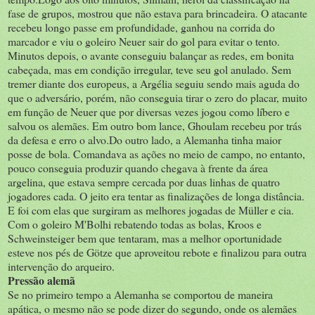
fase de grupos, mostrou que não estava para brincadeira. O atacante
recebeu longo passe em profundidade, ganhou na corrida do
marcador e viu o goleiro Neuer sair do gol para evitar o tento.
Minutos depois, o avante conseguiu balançar as redes, em bonita
cabeçada, mas em condição irregular, teve seu gol anulado. Sem
tremer diante dos europeus, a Argélia seguiu sendo mais aguda do
que o adversário, porém, não conseguia tirar o zero do placar, muito
em função de Neuer que por diversas vezes jogou como líbero e
salvou os alemães. Em outro bom lance, Ghoulam recebeu por trás
da defesa e erro o alvo.Do outro lado, a Alemanha tinha maior
posse de bola. Comandava as ações no meio de campo, no entanto,
pouco conseguia produzir quando chegava à frente da área
argelina, que estava sempre cercada por duas linhas de quatro
jogadores cada. O jeito era tentar as finalizações de longa distância.
E foi com elas que surgiram as melhores jogadas de Müller e cia.
Com o goleiro M'Bolhi rebatendo todas as bolas, Kroos e
Schweinsteiger bem que tentaram, mas a melhor oportunidade
esteve nos pés de Götze que aproveitou rebote e finalizou para outra
intervenção do arqueiro.
Pressão alemã
Se no primeiro tempo a Alemanha se comportou de maneira
apática, o mesmo não se pode dizer do segundo, onde os alemães