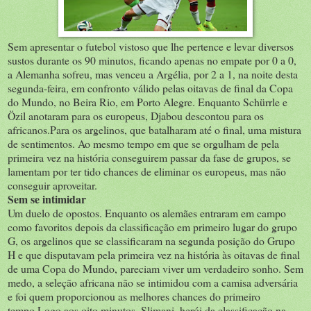
Sem apresentar o futebol vistoso que lhe pertence e levar diversos
sustos durante os 90 minutos, ficando apenas no empate por 0 a 0,
a Alemanha sofreu, mas venceu a Argélia, por 2 a 1, na noite desta
segunda-feira, em confronto válido pelas oitavas de final da Copa
do Mundo, no Beira Rio, em Porto Alegre. Enquanto Schürrle e
Özil anotaram para os europeus, Djabou descontou para os
africanos.
Para os argelinos, que batalharam até o final, uma mistura
de sentimentos. Ao mesmo tempo em que se orgulham de pela
primeira vez na história conseguirem passar da fase de grupos, se
lamentam por ter tido chances de eliminar os europeus, mas não
conseguir aproveitar.
Sem se intimidar
Um duelo de opostos. Enquanto os alemães entraram em campo
como favoritos depois da classificação em primeiro lugar do grupo
G, os argelinos que se classificaram na segunda posição do Grupo
H e que disputavam pela primeira vez na história às oitavas de final
de uma Copa do Mundo, pareciam viver um verdadeiro sonho. Sem
medo, a seleção africana não se intimidou com a camisa adversária
e foi quem proporcionou as melhores chances do primeiro
tempo.Logo aos oito minutos, Slimani, herói da classificação na