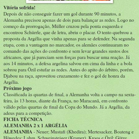
Vitória sofrida!
Depois de não conseguir fazer um gol durante 90 minutos, a
Alemanha precisou apenas de dois para balançar as redes. Logo no
começo da prorrogação, Müller cruzou pela ponta esquerda e
encontrou Schürrle, que de letra, abriu o placar. O tento quebrou a
proposta da Argélia que vinha apenas para se defender. Na segunda
etapa, com a vantagem no marcador, os alemães continuaram no
comando das ações do confronto e sem levar grandes sustos dos
africanos, que já pareciam sem forças para buscar uma reação. Já
aos 14 minutos, a defesa argelina salvou em cima da linha e a bola
sobrou para Özil estufar as redes. Antes do apito do árbitro, porém,
Djabou na raça, aproveitou cruzamento e fez o gol de honra da
Argélia.
Próximo jogo
Classificada às quartas de final, a Alemanha volta a campo na sexta-
feira, às 13 horas, diante da França, no Maracanã, em confronto
válido pelas quartas de final da Copa do Mundo. Já a Argélia, da
adeus para a competição.
FICHA TÉCNICA
ALEMANHA 2 x 1 ARGÉLIA
ALEMANHA
- Neuer; Mustafi (Khedira); Mertesacker, Boateng e
Höwedes; Lahm, Schweinsteiger (Kramer), Kroos e Özil; Götze