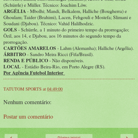
(Schürrle) e Müller. Técnico: Joachim Löw.
ARGÉLIA
- Mbolhi; Mandi, Belkalem, Halliche (Bougherra) e
Ghoulam; Taider (Brahimi), Lacen, Fehgouli e Mostefa; Slimani e
Soudani (Djabou). Técnico: Vahid Halilhodzic.
GOLS
- Schürrle, a 1 minuto do primeiro tempo da prorrogação;
Özil, aos 14, e Djabou, aos 16 minutos do segundo tempo da
prorrogação.
CARTÕES AMARELOS
- Lahm (Alemanha); Halliche (Argélia).
ÁRBITRO
- Sandro Meira Ricci (Fifa/Brasil).
RENDA E PÚBLICO
- Não disponíveis.
LOCAL
- Estádio Beira-Rio, em Porto Alegre (RS).
Por Agência Futebol Interior
TATUTOM SPORTS
at
04:49:00
Nenhum comentário:
Postar um comentário
‹
›