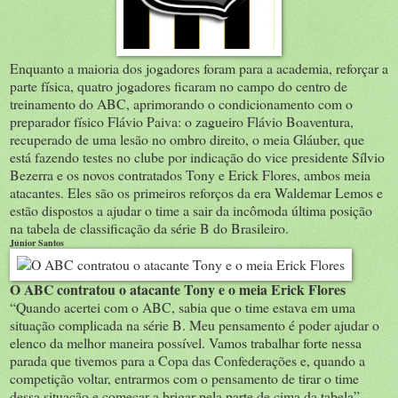
Enquanto a maioria dos jogadores foram para a academia, reforçar a
parte física, quatro jogadores ficaram no campo do centro de
treinamento do ABC, aprimorando o condicionamento com o
preparador físico Flávio Paiva: o zagueiro Flávio Boaventura,
recuperado de uma lesão no ombro direito, o meia Gláuber, que
está fazendo testes no clube por indicação do vice presidente Sílvio
Bezerra e os novos contratados Tony e Erick Flores, ambos meia
atacantes. Eles são os primeiros reforços da era Waldemar Lemos e
estão dispostos a ajudar o time a sair da incômoda última posição
na tabela de classificação da série B do Brasileiro.
Júnior Santos
O ABC contratou o atacante Tony e o meia Erick Flores
“Quando acertei com o ABC, sabia que o time estava em uma
situação complicada na série B. Meu pensamento é poder ajudar o
elenco da melhor maneira possível. Vamos trabalhar forte nessa
parada que tivemos para a Copa das Confederações e, quando a
competição voltar, entrarmos com o pensamento de tirar o time
dessa situação e começar a brigar pela parte de cima da tabela”,