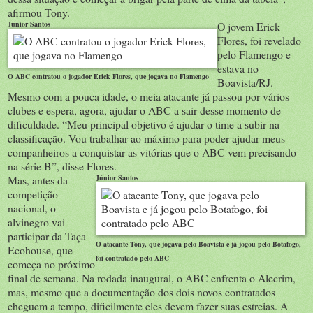
afirmou Tony.
Júnior Santos
O jovem Erick
Flores, foi revelado
pelo Flamengo e
estava no
O ABC contratou o jogador Erick Flores, que jogava no Flamengo
Boavista/RJ.
Mesmo com a pouca idade, o meia atacante já passou por vários
clubes e espera, agora, ajudar o ABC a sair desse momento de
dificuldade. “Meu principal objetivo é ajudar o time a subir na
classificação. Vou trabalhar ao máximo para poder ajudar meus
companheiros a conquistar as vitórias que o ABC vem precisando
na série B”, disse Flores.
Mas, antes da
Júnior Santos
competição
nacional, o
alvinegro vai
participar da Taça
O atacante Tony, que jogava pelo Boavista e já jogou pelo Botafogo,
Ecohouse, que
foi contratado pelo ABC
começa no próximo
final de semana. Na rodada inaugural, o ABC enfrenta o Alecrim,
mas, mesmo que a documentação dos dois novos contratados
cheguem a tempo, dificilmente eles devem fazer suas estreias. A