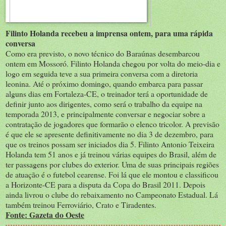
Filinto Holanda recebeu a imprensa ontem, para uma rápida
conversa
Como era previsto, o novo técnico do Baraúnas desembarcou
ontem em Mossoró. Filinto Holanda chegou por volta do meio-dia e
logo em seguida teve a sua primeira conversa com a diretoria
leonina. Até o próximo domingo, quando embarca para passar
alguns dias em Fortaleza-CE, o treinador terá a oportunidade de
definir junto aos dirigentes, como será o trabalho da equipe na
temporada 2013, e principalmente conversar e negociar sobre a
contratação de jogadores que formarão o elenco tricolor. A previsão
é que ele se apresente definitivamente no dia 3 de dezembro, para
que os treinos possam ser iniciados dia 5. Filinto Antonio Teixeira
Holanda tem 51 anos e já treinou várias equipes do Brasil, além de
ter passagens por clubes do exterior. Uma de suas principais regiões
de atuação é o futebol cearense. Foi lá que ele montou e classificou
a Horizonte-CE para a disputa da Copa do Brasil 2011. Depois
ainda livrou o clube do rebaixamento no Campeonato Estadual. Lá
também treinou Ferroviário, Crato e Tiradentes.
Fonte: Gazeta do Oeste