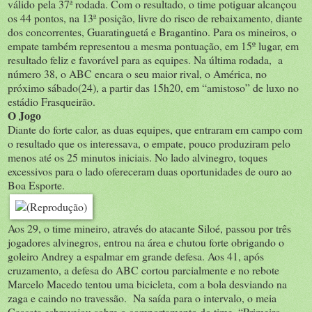
válido pela 37ª rodada. Com o resultado, o time potiguar alcançou
os 44 pontos, na 13ª posição, livre do risco de rebaixamento, diante
dos concorrentes, Guaratinguetá e Bragantino. Para os mineiros, o
empate também representou a mesma pontuação, em 15º lugar, em
resultado feliz e favorável para as equipes. Na última rodada, a
número 38, o ABC encara o seu maior rival, o América, no
próximo sábado(24), a partir das 15h20, em “amistoso” de luxo no
estádio Frasqueirão.
O Jogo
Diante do forte calor, as duas equipes, que entraram em campo com
o resultado que os interessava, o empate, pouco produziram pelo
menos até os 25 minutos iniciais. No lado alvinegro, toques
excessivos para o lado ofereceram duas oportunidades de ouro ao
Boa Esporte.
Aos 29, o time mineiro, através do atacante Siloé, passou por três
jogadores alvinegros, entrou na área e chutou forte obrigando o
goleiro Andrey a espalmar em grande defesa. Aos 41, após
cruzamento, a defesa do ABC cortou parcialmente e no rebote
Marcelo Macedo tentou uma bicicleta, com a bola desviando na
zaga e caindo no travessão. Na saída para o intervalo, o meia
Cascata esbravejou sobre o comportamento do time. “Primeiro