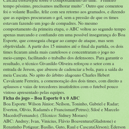
tempo péssimo, precisamos melhorar muito”. Outro que comentou
foi o volante Basílio, feliz com seu retorno aos gramados, e dizendo
que as equipes procuraram o gol, sem a pressão de que os times
estavam fazendo um jogo de compadres. No mesmo
comportamento da primeira etapa, o ABC voltou ao segundo tempo
apenas marcando e confiando em uma possível insegurança do Boa
Esporte, que conseguia chegar ao campo de ataque, mas sem
objetividade. A partir dos 15 minutos até o final da partida, os dois
times ficaram ainda mais cautelosos e concentraram o jogo no
meio-campo, facilitando o trabalho dos defensores. Para garantir o
resultado, o técnico Givanildo Oliveira reforçou o setor com a
entrada de Jerson, que abusou de cadenciar a bola, para a saída do
meia Cascata. No apito do árbitro alagoano Charles Hebert
Cavalcante Ferreira, a comemoração dos dois times, com direito a
aplausos e vaias de torcedores insatisfeitos com o futebol pouco
vistoso apresentado pelas equipes.
Ficha do jogo – Boa Esporte 0 x 0 ABC
Boa Esporte: Wilson Júnior; Neílson, Toninho, Gabriel e Radar;
Everton, Olívio, Radamés e Francismar(Petrus); Siloé e Marcelo
Macedo(Fernando). (Técnico: Sidney Moraes)
ABC: Andrey; Ivan, Vinicius, Flávio Boaventura(Gladstone) e
Renatinho Potiguar; Basílio, Guto, Raul e Cascata(Jérson); Éderson