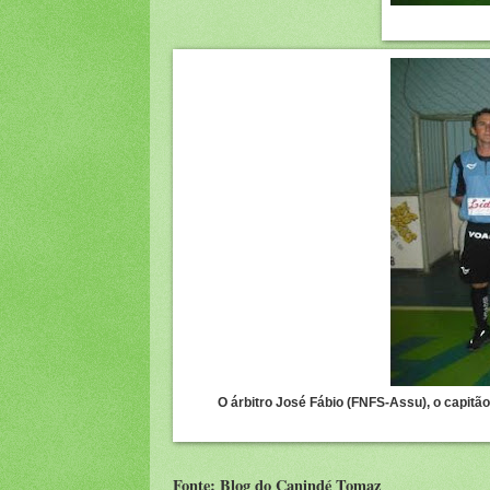
O árbitro José Fábio (FNFS-Assu), o capitão
Fonte:
Blog do Canindé Tomaz