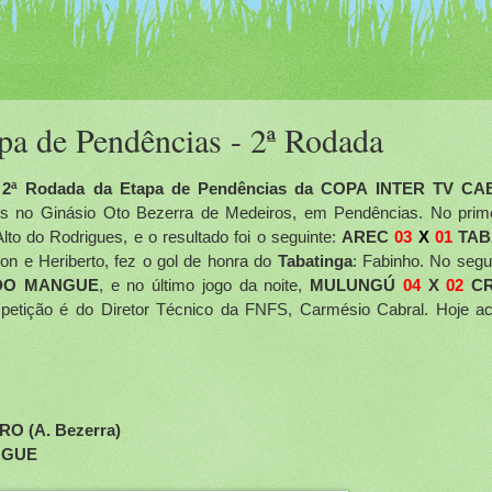
 de Pendências - 2ª Rodada
a
2ª Rodada da Etapa de Pendências da COPA INTER TV C
os no Ginásio Oto Bezerra de Medeiros, em Pendências. No prime
to do Rodrigues, e o resultado foi o seguinte:
AREC
03
X
01
TAB
sson e Heriberto, fez o gol de honra do
Tabatinga
: Fabinho. No segu
DO MANGUE
, e no último jogo da noite,
MULUNGÚ
04
X
02
CR
etição é do Diretor Técnico da FNFS, Carmésio Cabral. Hoje a
RO (A. Bezerra)
NGUE