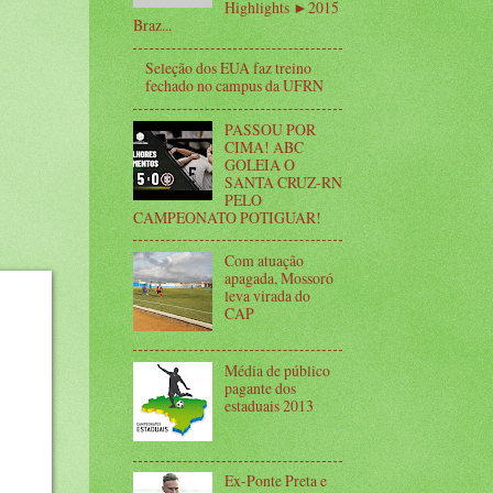
Highlights ►2015
Braz...
Seleção dos EUA faz treino
fechado no campus da UFRN
PASSOU POR
CIMA! ABC
GOLEIA O
SANTA CRUZ-RN
PELO
CAMPEONATO POTIGUAR!
Com atuação
apagada, Mossoró
leva virada do
CAP
Média de público
pagante dos
estaduais 2013
Ex-Ponte Preta e