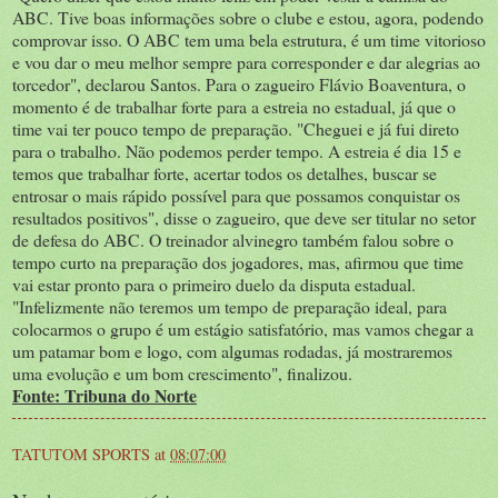
ABC. Tive boas informações sobre o clube e estou, agora, podendo
comprovar isso. O ABC tem uma bela estrutura, é um time vitorioso
e vou dar o meu melhor sempre para corresponder e dar alegrias ao
torcedor", declarou Santos. Para o zagueiro Flávio Boaventura, o
momento é de trabalhar forte para a estreia no estadual, já que o
time vai ter pouco tempo de preparação. "Cheguei e já fui direto
para o trabalho. Não podemos perder tempo. A estreia é dia 15 e
temos que trabalhar forte, acertar todos os detalhes, buscar se
entrosar o mais rápido possível para que possamos conquistar os
resultados positivos", disse o zagueiro, que deve ser titular no setor
de defesa do ABC. O treinador alvinegro também falou sobre o
tempo curto na preparação dos jogadores, mas, afirmou que time
vai estar pronto para o primeiro duelo da disputa estadual.
"Infelizmente não teremos um tempo de preparação ideal, para
colocarmos o grupo é um estágio satisfatório, mas vamos chegar a
um patamar bom e logo, com algumas rodadas, já mostraremos
uma evolução e um bom crescimento", finalizou.
Fonte: Tribuna do Norte
TATUTOM SPORTS
at
08:07:00