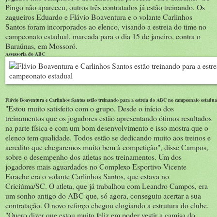
Pingo não apareceu, outros três contratados já estão treinando. Os
zagueiros Eduardo e Flávio Boaventura e o volante Carlinhos
Santos foram incorporados ao elenco, visando a estreia do time no
campeonato estadual, marcada para o dia 15 de janeiro, contra o
Baraúnas, em Mossoró.
Assessoria do ABC
Flávio Boaventura e Carlinhos Santos estão treinando para a estreia do ABC no campeonato estadua
"Estou muito satisfeito com o grupo. Desde o início dos
treinamentos que os jogadores estão apresentando ótimos resultados
na parte física e com um bom desenvolvimento e isso mostra que o
elenco tem qualidade. Todos estão se dedicando muito aos treinos e
acredito que chegaremos muito bem à competição", disse Campos,
sobre o desempenho dos atletas nos treinamentos. Um dos
jogadores mais aguardados no Complexo Esportivo Vicente
Farache era o volante Carlinhos Santos, que estava no
Criciúma/SC. O atleta, que já trabalhou com Leandro Campos, era
um sonho antigo do ABC que, só agora, conseguiu acertar a sua
contratação. O novo reforço chegou elogiando a estrutura do clube.
"Quero dizer que estou muito feliz em poder vestir a camisa do