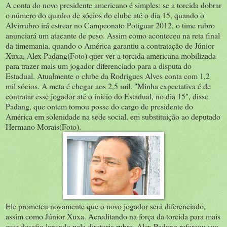
A conta do novo presidente americano é simples: se a torcida dobrar
o número do quadro de sócios do clube até o dia 15, quando o
Alvirrubro irá estrear no Campeonato Potiguar 2012, o time rubro
anunciará um atacante de peso. Assim como aconteceu na reta final
da timemania, quando o América garantiu a contratação de Júnior
Xuxa, Alex Padang(Foto) quer ver a torcida americana mobilizada
para trazer mais um jogador diferenciado para a disputa do
Estadual. Atualmente o clube da Rodrigues Alves conta com 1,2
mil sócios. A meta é chegar aos 2,5 mil. "Minha expectativa é de
contratar esse jogador até o início do Estadual, no dia 15", disse
Padang, que ontem tomou posse do cargo de presidente do
América em solenidade na sede social, em substituição ao deputado
Hermano Morais(Foto).
Ele prometeu novamente que o novo jogador será diferenciado,
assim como Júnior Xuxa. Acreditando na força da torcida para mais
esse desafio lançado pela diretoria rubra, Alex Padang reforçou sua