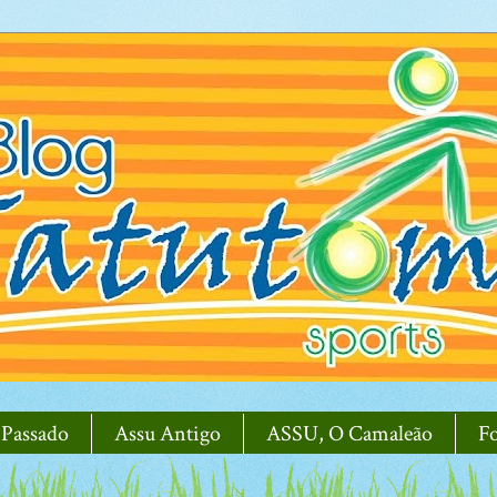
 Passado
Assu Antigo
ASSU, O Camaleão
F