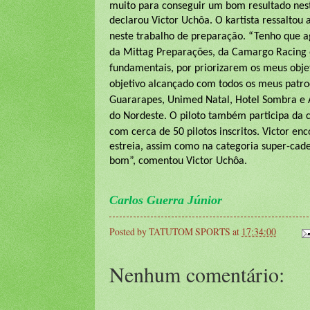
muito para conseguir um bom resultado nes
declarou Victor Uchôa.
O kartista ressaltou
neste trabalho de preparação. “Tenho que a
da Mittag Preparações, da Camargo Racing e
fundamentais, por priorizarem os meus objet
objetivo alcançado com todos os meus patroc
Guararapes, Unimed Natal, Hotel Sombra e Á
do Nordeste.
O piloto também participa da 
com cerca de 50 pilotos inscritos. Victor e
estreia, assim como na categoria super-cade
bom”, comentou Victor Uchôa.
Carlos Guerra Júnior
Posted by
TATUTOM SPORTS
at
17:34:00
Nenhum comentário: