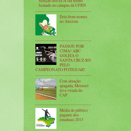
Seleção dos EUA faz treino
fechado no campus da UFRN
Dois bons nomes
no Alecrim
PASSOU POR
CIMA! ABC
GOLEIA O
SANTA CRUZ-RN
PELO
CAMPEONATO POTIGUAR!
Com atuação
apagada, Mossoró
leva virada do
CAP
Média de público
pagante dos
estaduais 2013