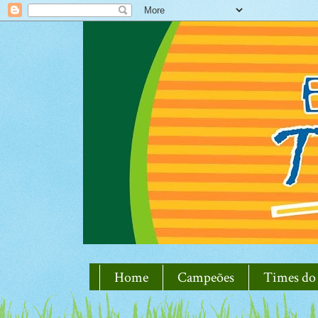
Home
Campeões
Times do