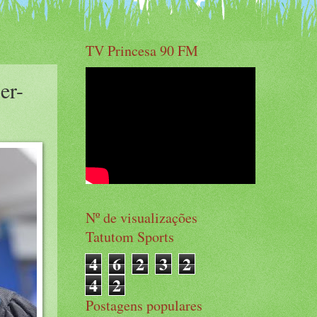
TV Princesa 90 FM
er-
Nº de visualizações
Tatutom Sports
4
6
2
3
2
4
2
Postagens populares