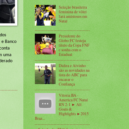
Seleção brasileira
feminina de vôlei
fará amistosos em
Natal
dos
Presidente do
Globo FC festeja
r e Banco
título da Copa FNF
 conta
e sonha com o
Estadual
bém uma
iderado
Didira e Alvinho
são as novidades na
lista do ABC para
encarar o
Confiança
Vitoria BA -
America FC Natal
RN 2-1 ► All
Goals &
Highlights ►2015
Braz...