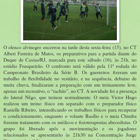
O elenco alvinegro encerrou na tarde desta sexta-feira (15), no CT
Alberi Ferreira de Matos, os preparativos para a partida diante do
Duque de Caxias/RJ, marcada para este sábado (16), às 21h, no
estádio Frasqueirão. O confronto será válido pela 11ª rodada do
Campeonato Brasileiro da Série B. Os guerreiros fizeram um
trabalho de flexibilidade no vestiário, e na sequência, debaixo de
muita chuva, finalizaram a preparação com um treinamento leve,
apenas um recreativo, o “rachão”, no CT. A novidade foi a presença
do lateral Nêgo, que treinou normalmente. O meia Victor Hugo
realizou um treino físico em separado com o preparador físico
Ranielle Ribeiro, intensificando os trabalhos físicos para recuperar
o condicionamento, enquanto o volante Basílio e o meia Chimba
fizeram tratamento com os médicos e fisioterapeutas abecedistas. O
grupo foi liberado após a movimentação e os jogadores
relacionados se apresentarão às 21h30 na Concentração Jorge