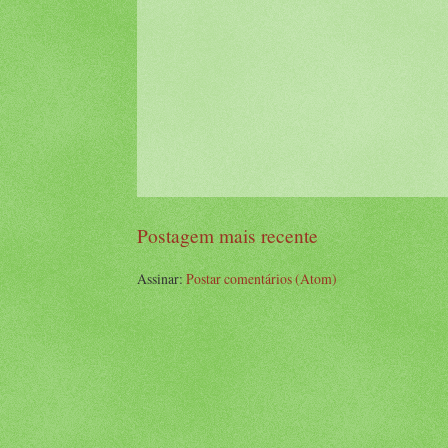
Postagem mais recente
Assinar:
Postar comentários (Atom)