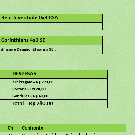
-
Real Juventude 0x4 CSA
-
Corinthians 4x2 SEI
.
inthians e Damião (2) para o SEI
DESPESAS
Arbitragem = R$ 220,00
Portaria = R$ 20,00
Gandulas = R$ 40,00
Total = R$ 280,00
Ch
Confronto