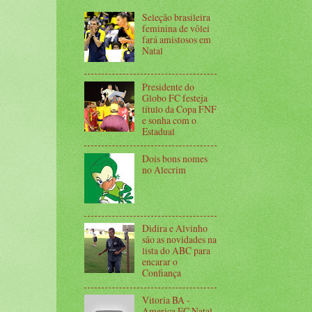
Seleção brasileira
feminina de vôlei
fará amistosos em
Natal
Presidente do
Globo FC festeja
título da Copa FNF
e sonha com o
Estadual
Dois bons nomes
no Alecrim
Didira e Alvinho
são as novidades na
lista do ABC para
encarar o
Confiança
Vitoria BA -
America FC Natal