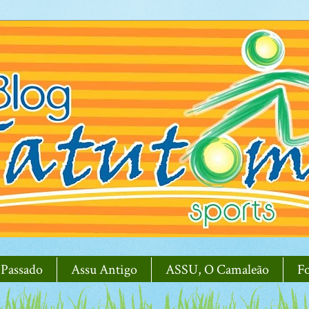
 Passado
Assu Antigo
ASSU, O Camaleão
F