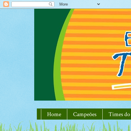
Home
Campeões
Times do