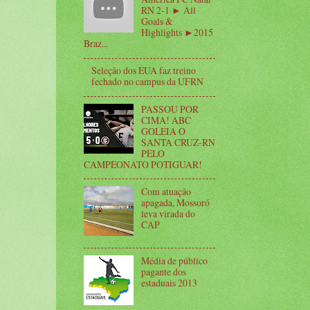
RN 2-1 ► All
Goals &
Highlights ►2015
Braz...
Seleção dos EUA faz treino
fechado no campus da UFRN
PASSOU POR
CIMA! ABC
GOLEIA O
SANTA CRUZ-RN
PELO
CAMPEONATO POTIGUAR!
Com atuação
apagada, Mossoró
leva virada do
CAP
Média de público
pagante dos
estaduais 2013