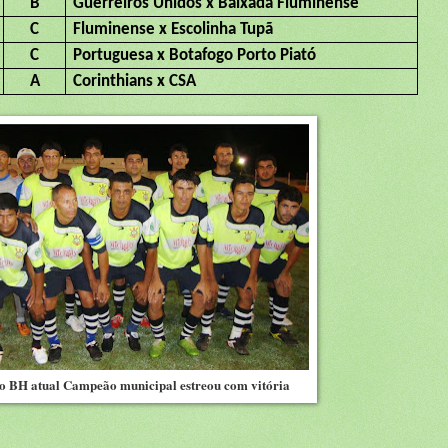
B
Guerreiros Unidos x Baixada Fluminense
C
Fluminense x Escolinha Tupã
C
Portuguesa x Botafogo Porto Piató
A
Corinthians x CSA
do BH atual Campeão municipal estreou com vitória