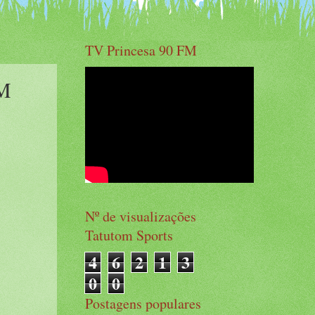
TV Princesa 90 FM
M
Nº de visualizações
Tatutom Sports
4
6
2
1
3
0
0
Postagens populares