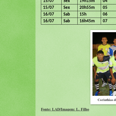
15/07
Sex
19h15m
04
15/07
Sex
20h55m
05
16/07
Sab
15h
06
16/07
Sab
16h45m
07
Corinthias 
Fonte: LAD/Imagem: L. Filho