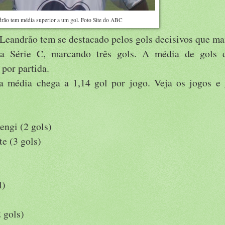
rão tem média superior a um gol. Foto Site do ABC
Leandrão tem se destacado pelos gols decisivos que ma
da Série C, marcando três gols. A média de gols 
 por partida.
a média chega a 1,14 gol por jogo. Veja os jogos e 
engi (2 gols)
e (3 gols)
l)
 gols)