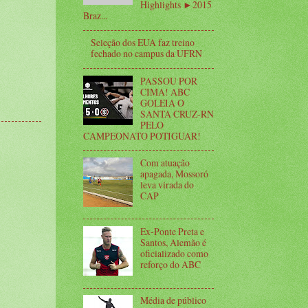
Highlights ►2015
Braz...
Seleção dos EUA faz treino
fechado no campus da UFRN
PASSOU POR
CIMA! ABC
GOLEIA O
SANTA CRUZ-RN
PELO
CAMPEONATO POTIGUAR!
Com atuação
apagada, Mossoró
leva virada do
CAP
Ex-Ponte Preta e
Santos, Alemão é
oficializado como
reforço do ABC
Média de público