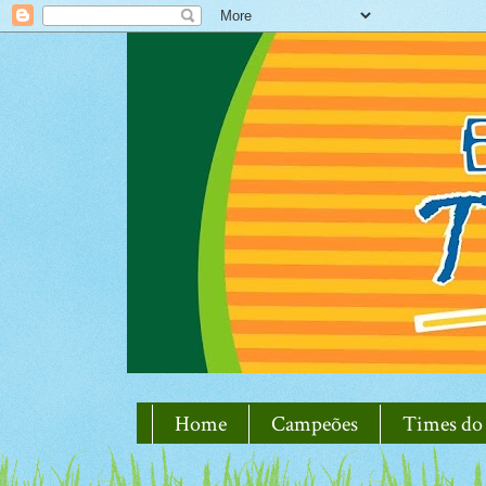
Home
Campeões
Times do