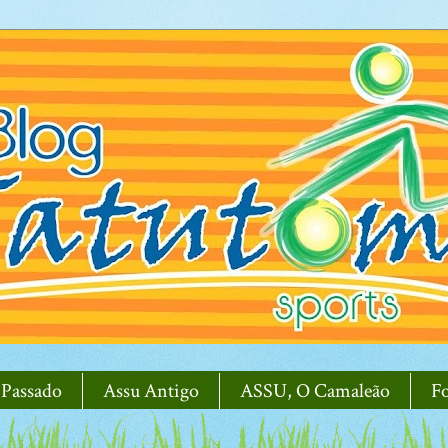
 Passado
Assu Antigo
ASSU, O Camaleão
F