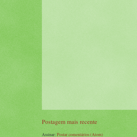
Postagem mais recente
Assinar:
Postar comentários (Atom)