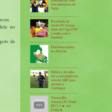
feminina de vôlei
fará amistosos em
Natal
rcou.
Presidente do
Globo FC festeja
dele no
título da Copa FNF
e sonha com o
Estadual
gols de
Dois bons nomes
no Alecrim
Didira e Alvinho
são as novidades na
lista do ABC para
encarar o
Confiança
Vitoria BA -
America FC Natal
RN 2-1 ► All
Goals &