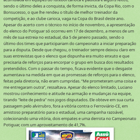
sendo o último deles a conquista, de forma invicta, da Copa Rio, com o
Bonsucesso, o que lhe rendeu o título de melhor treinador da
competição, e ao clube carioca, vaga na Copa do Brasil deste ano.
Apesar do acerto com o técnico no início de novembro, a apresentação
do elenco do Potiguar só ocorreu em 17 de dezembro, a menos de um
mês de sua estreia no estadual, dia 5 de janeiro passado, sendo o
último dos times que participariam do campeonato a iniciar preparação
para a disputa. Desde que chegou, o treinador sempre deixou claro em
suas entrevistas que o elenco que dispunha era muito enxuto e que
precisaria de reforços para encorpar o grupo em busca dos resultados
pretendidos. Com o passar do tempo, ficava evidente que o desgaste
aumentava na medida em que as promessas de reforços para o elenco,
feitas pela diretoria, não eram cumpridas. “Me prometeram uma coisa e
me entregaram outra”, ressaltava. Apesar do elenco limitado, Luciano
mostrou conhecimento e atitude na armação e mudanças na equipe,
tirando "leite de pedra" nos jogos disputados. Ele obteve em sua curta
passagem pelo alvirrubro, fora a vitória contra o Ferroviário-CE, em
amistoso preparatório para o estadual, uma campanha razoável,
colecionando uma vitória, dois empates e uma derrota no Campeonato
Potiguar, com um aproveitamento de 41,7%.