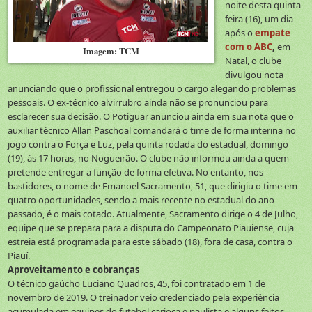
noite desta quinta-
feira (16), um dia
após o
empate
com o ABC
,
em
Imagem: TCM
Natal, o clube
divulgou nota
anunciando que o profissional entregou o cargo alegando problemas
pessoais. O ex-técnico alvirrubro ainda não se pronunciou para
esclarecer sua decisão. O Potiguar anunciou ainda em sua nota que o
auxiliar técnico Allan Paschoal comandará o time de forma interina no
jogo contra o Força e Luz, pela quinta rodada do estadual, domingo
(19), às 17 horas, no Nogueirão. O clube não informou ainda a quem
pretende entregar a função de forma efetiva. No entanto, nos
bastidores, o nome de Emanoel Sacramento, 51, que dirigiu o time em
quatro oportunidades, sendo a mais recente no estadual do ano
passado, é o mais cotado. Atualmente, Sacramento dirige o 4 de Julho,
equipe que se prepara para a disputa do Campeonato Piauiense, cuja
estreia está programada para este sábado (18), fora de casa, contra o
Piauí.
Aproveitamento e cobranças
O técnico gaúcho Luciano Quadros, 45, foi contratado em 1 de
novembro de 2019. O treinador veio credenciado pela experiência
acumulada em equipes do futebol carioca e paulista e alguns feitos,