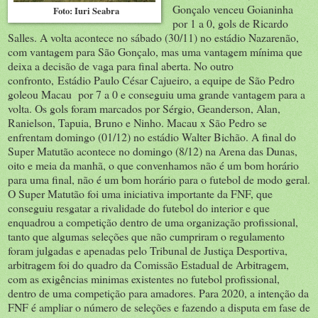
Gonçalo venceu Goianinha
Foto: Iuri Seabra
por 1 a 0, gols de Ricardo
Salles. A volta acontece no sábado (30/11) no estádio Nazarenão,
com vantagem para São Gonçalo, mas uma vantagem mínima que
deixa a decisão de vaga para final aberta. No outro
confronto, Estádio Paulo César Cajueiro, a equipe de São Pedro
goleou Macau por 7 a 0 e conseguiu uma grande vantagem para a
volta. Os gols foram marcados por Sérgio, Geanderson, Alan,
Ranielson, Tapuia, Bruno e Ninho. Macau x São Pedro se
enfrentam domingo (01/12) no estádio Walter Bichão. A final do
Super Matutão acontece no domingo (8/12) na Arena das Dunas,
oito e meia da manhã, o que convenhamos não é um bom horário
para uma final, não é um bom horário para o futebol de modo geral.
O Super Matutão foi uma iniciativa importante da FNF, que
conseguiu resgatar a rivalidade do futebol do interior e que
enquadrou a competição dentro de uma organização profissional,
tanto que algumas seleções que não cumpriram o regulamento
foram julgadas e apenadas pelo Tribunal de Justiça Desportiva,
arbitragem foi do quadro da Comissão Estadual de Arbitragem,
com as exigências minimas existentes no futebol profissional,
dentro de uma competição para amadores. Para 2020, a intenção da
FNF é ampliar o número de seleções e fazendo a disputa em fase de