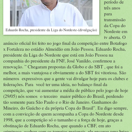
período de
três anos
para
transmissão
da Copa do
Eduardo Rocha, presidente da Liga do Nordeste-(divulgação)
Nordeste em
tv aberta. O
anúncio oficial foi feito no jogo final da competição entre Botafogo
x Fortaleza no estádio Almeidão em João Pessoa. Eduardo Rocha,
presidente da Liga do Nordeste que está em João Pessoa na
companhia do presidente da FNF, José Vanildo, confirmou a
renovação. ” Chegaram propostas da Globo e do SBT , que foi a
melhor, a mais vantajosa e obviamente a do SBT foi vitoriosa. São
números expressivos que a gente vai divulgar hoje para os clubes e
federações. Para você ter uma ideia, no balanço final da
competição, que vai aumentar a média de público pelo jogo de hoje
(29/05) nós somos o terceiro maior público do Brasil, perdendo
tão somente para São Paulo e o Rio de Janeiro. Ganhamos do
Mineiro, do Gaúcho e da própria Copa do Brasil”. Eu digo sempre,
com a convicção de quem acompanha a Copa do Nordeste desde
1998, que a competição só o tamanho e a força de hoje, graças a
obstinação de Eduardo Rocha, que quando a CBF, em ato
criminoso, acabou com os torneios regionais, ele encarou uma briga