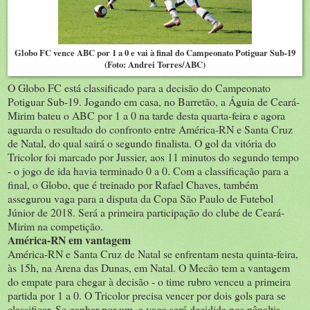
Globo FC vence ABC por 1 a 0 e vai à final do Campeonato Potiguar Sub-19
(Foto: Andrei Torres/ABC)
O Globo FC está classificado para a decisão do Campeonato
Potiguar Sub-19. Jogando em casa, no Barretão, a Águia de Ceará-
Mirim bateu o ABC por 1 a 0 na tarde desta quarta-feira e agora
aguarda o resultado do confronto entre América-RN e Santa Cruz
de Natal, do qual sairá o segundo finalista. O gol da vitória do
Tricolor foi marcado por Jussier, aos 11 minutos do segundo tempo
- o jogo de ida havia terminado 0 a 0. Com a classificação para a
final, o Globo, que é treinado por Rafael Chaves, também
assegurou vaga para a disputa da Copa São Paulo de Futebol
Júnior de 2018. Será a primeira participação do clube de Ceará-
Mirim na competição.
América-RN em vantagem
América-RN e Santa Cruz de Natal se enfrentam nesta quinta-feira,
às 15h, na Arena das Dunas, em Natal. O Mecão tem a vantagem
do empate para chegar à decisão - o time rubro venceu a primeira
partida por 1 a 0. O Tricolor precisa vencer por dois gols para se
classificar. Se ganhar por um, a vaga será decidida nos pênaltis.