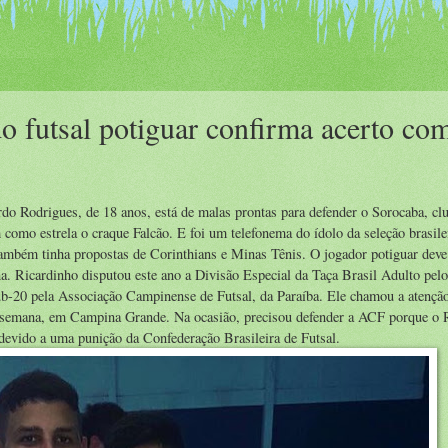
do futsal potiguar confirma acerto co
do Rodrigues, de 18 anos, está de malas prontas para defender o Sorocaba, cl
como estrela o craque Falcão. E foi um telefonema do ídolo da seleção brasile
ambém tinha propostas de Corinthians e Minas Tênis. O jogador potiguar deve 
na. Ricardinho disputou este ano a Divisão Especial da Taça Brasil Adulto pelo
b-20 pela Associação Campinense de Futsal, da Paraíba. Ele chamou a atençã
de semana, em Campina Grande. Na ocasião, precisou defender a ACF porque o 
 devido a uma punição da Confederação Brasileira de Futsal.