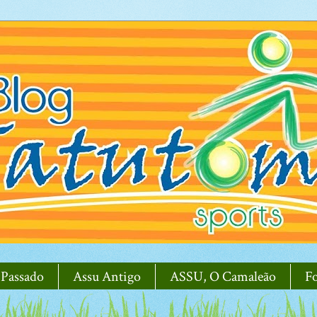
 Passado
Assu Antigo
ASSU, O Camaleão
F