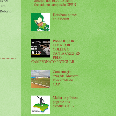
ase do
Seleção dos EUA faz treino
fechado no campus da UFRN
É um
 Roberto.
Dois bons nomes
no Alecrim
PASSOU POR
CIMA! ABC
GOLEIA O
SANTA CRUZ-RN
PELO
CAMPEONATO POTIGUAR!
Com atuação
apagada, Mossoró
leva virada do
CAP
Média de público
pagante dos
estaduais 2013