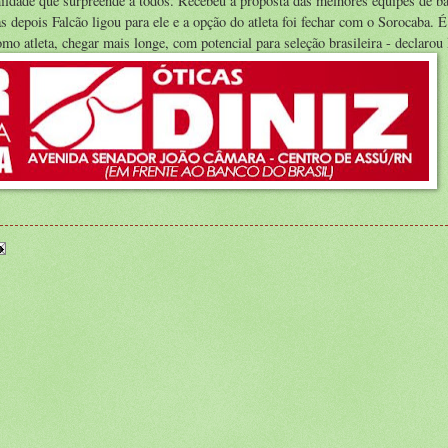
ildade que surpreende a todos. Recebeu a proposta das melhores equipes de b
as depois Falcão ligou para ele e a opção do atleta foi fechar com o Sorocaba. 
o atleta, chegar mais longe, com potencial para seleção brasileira - declarou