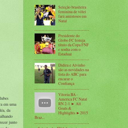
Seleção brasileira
feminina de vôlei
fará amistosos em
Natal
Presidente do
Globo FC festeja
título da Copa FNF
e sonha com o
Estadual
Didira e Alvinho
são as novidades na
lista do ABC para
encarar o
Confiança
Vitoria BA -
clubes
America FC Natal
RN 2-1 ► All
ora em uma
Goals &
léa, da
Highlights ►2015
balhando
Braz...
recer junto