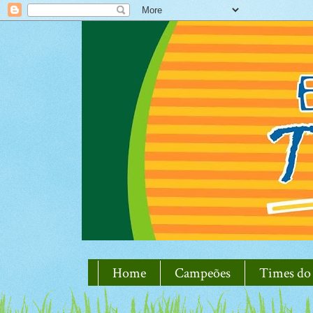
Home
Campeões
Times do