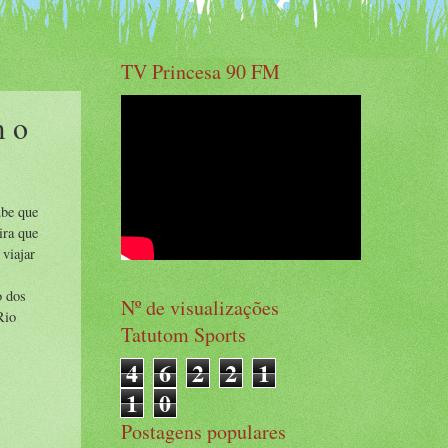
TV Princesa 90 FM
m o
ube que
ira que
viajar
o dos
Nº de visualizações
Rio
Tatutom Sports
4
6
2
2
1
1
0
Postagens populares