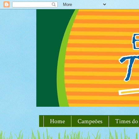
Home
Campeões
Times do