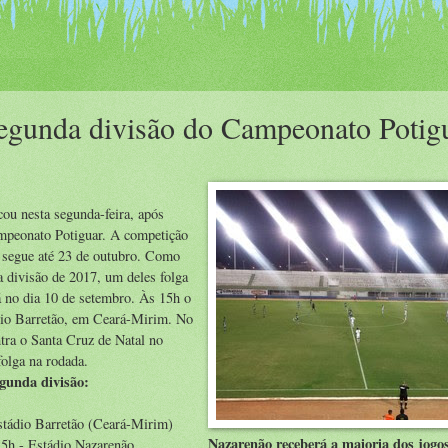
segunda divisão do Campeonato Potig
ou nesta segunda-feira, após
ampeonato Potiguar. A competição
e segue até 23 de outubro. Como
a divisão de 2017, um deles folga
á no dia 10 de setembro. Às 15h o
ádio Barretão, em Ceará-Mirim. No
ntra o Santa Cruz de Natal no
olga na rodada.
gunda divisão:
Estádio Barretão (Ceará-Mirim)
Nazarenão receberá a maioria dos jogo
 15h - Estádio Nazarenão