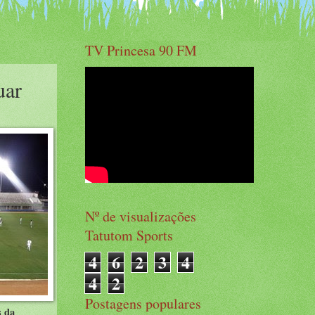
TV Princesa 90 FM
uar
Nº de visualizações
Tatutom Sports
4
6
2
3
4
4
2
Postagens populares
s da