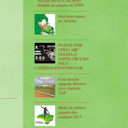
Seleção dos EUA faz treino
fechado no campus da UFRN
Dois bons nomes
no Alecrim
PASSOU POR
CIMA! ABC
GOLEIA O
SANTA CRUZ-RN
PELO
CAMPEONATO POTIGUAR!
Com atuação
apagada, Mossoró
leva virada do
CAP
Média de público
pagante dos
estaduais 2013