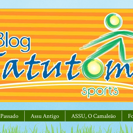
 Passado
Assu Antigo
ASSU, O Camaleão
F