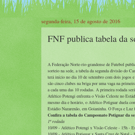
segunda-feira, 15 de agosto de 2016
FNF publica tabela da 
A Federação Norte-rio-grandense de Futebol public
sorteio na sede, a tabela da segunda divisão do C
terá início no dia 10 de setembro com dois jogos 
são cinco clubes na briga por uma vaga na primeir
a cada uma das 10 rodadas. A primeira rodada ser
Atlético Potengi enfrenta o Visão Celeste no Est
mesmo dia e horário, o Atlético Potiguar duela co
Estádio Nazarenão, em Goianinha. O Força e Luz f
Confira a tabela do Campeonato Potiguar da se
1ª rodada
10/09 - Atlético Potengi x Visão Celeste - 15h - 
10/09 - Atlético Potiguar x Santa Cruz de Natal -