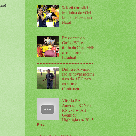
ção)
Seleção brasileira
feminina de vôlei
fará amistosos em
Natal
Presidente do
Globo FC festeja
título da Copa FNF
e sonha com o
Estadual
Didira e Alvinho
são as novidades na
lista do ABC para
encarar o
Confiança
Vitoria BA -
America FC Natal
RN 2-1 ► All
Goals &
Highlights ►2015
Braz...